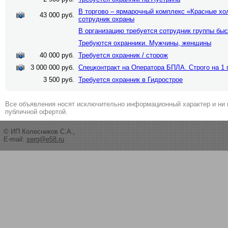
В торгово – ярмарочный комплекс «Красные хо
43 000 руб.
сотрудник охраны
В организацию требуется сотрудник группы быс
Требуются охранники. Мужчины, женщины
40 000 руб.
Требуется охранник / сторож
3 000 000 руб.
Спецконтракт на Оператора БПЛА. Строго на 1 
3 500 руб.
Требуется охранник в Гидрострое
Все объявления носят исключительно информационный характер и ни 
публичной офертой.
© ИП Колесников С.А.,
E-mail:
serg@e58.ru