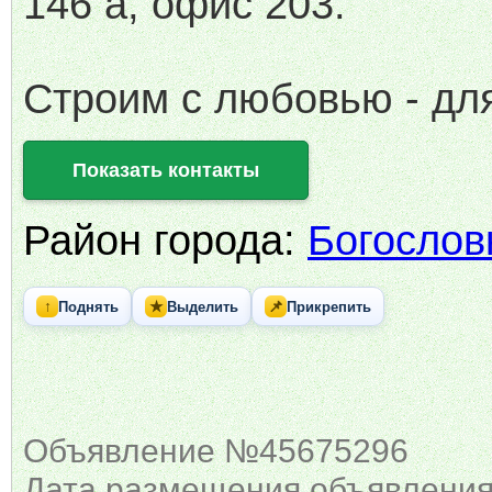
146 а, офис 203.
Строим с любовью - для
Показать контакты
Район города:
Богослов
↑
★
📌
Поднять
Выделить
Прикрепить
Объявление №45675296
Дата размещения объявления