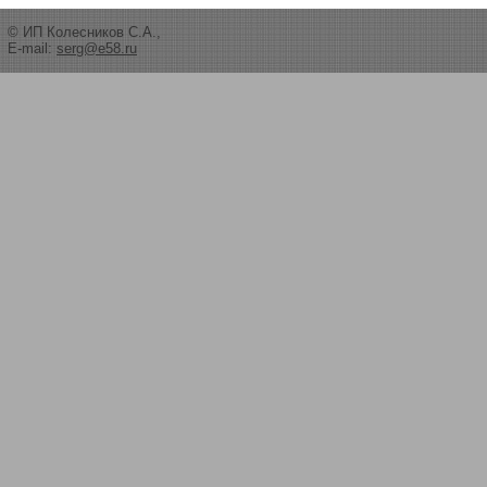
© ИП Колесников С.А.,
E-mail:
serg@e58.ru