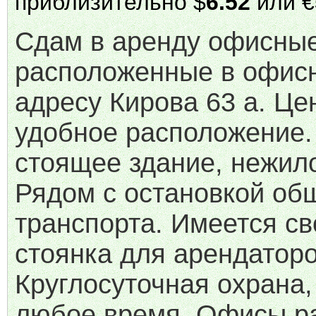
приблизительно $
6.52
или €
Сдам в аренду офисны
расположенные в офисн
адресу Кирова 63 а. Це
удобное расположение.
стоящее здание, нежило
Рядом с остановкой об
транспорта. Имеется св
стоянка для арендаторо
Круглосуточная охрана,
любое время. Офисы р