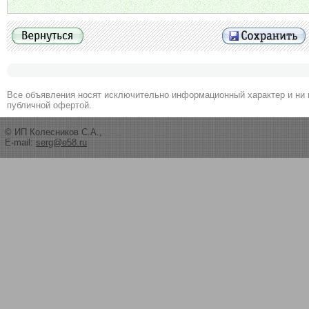
Все объявления носят исключительно информационный характер и ни 
публичной офертой.
© ИП Колесников С.А.,
E-mail:
serg@e58.ru