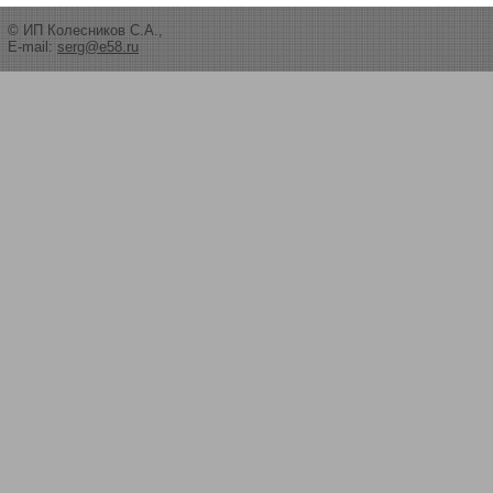
© ИП Колесников С.А.,
E-mail:
serg@e58.ru