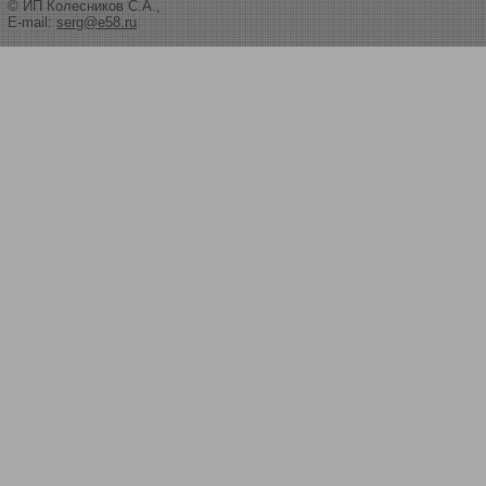
© ИП Колесников С.А.,
E-mail:
serg@e58.ru