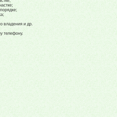
стке;
частке;
 порядке;
а;
о владения и др.
у телефону.