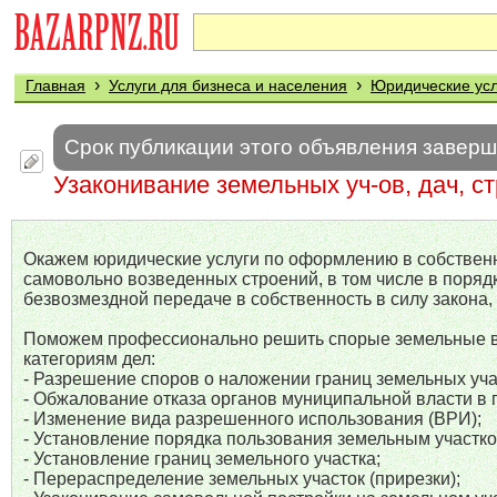
›
›
Главная
Услуги для бизнеса и населения
Юридические усл
Срок публикации этого объявления завер
Узаконивание земельных уч-ов, дач, с
Окажем юридические услуги по оформлению в собственно
самовольно возведенных строений, в том числе в порядк
безвозмездной передаче в собственность в силу закона
Поможем профессионально решить спорые земельные во
категориям дел:
- Разрешение споров о наложении границ земельных уча
- Обжалование отказа органов муниципальной власти в 
- Изменение вида разрешенного использования (ВРИ);
- Установление порядка пользования земельным участко
- Установление границ земельного участка;
- Перераспределение земельных участок (прирезки);