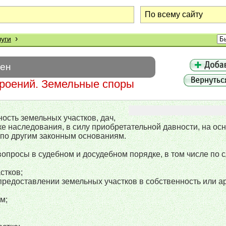
›
уги
шен
троений. Земельные споры
сть земельных участков, дач,
е наследования, в силу приобретательной давности, на ос
, по другим законным основаниям.
просы в судебном и досудебном порядке, в том числе по
стков;
предоставлении земельных участков в собственность или а
м;