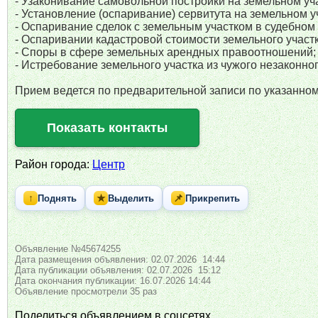
- Узаконивание самовольной постройки на земельном уча
- Установление (оспаривание) сервитута на земельном у
- Оспаривание сделок с земельным участком в судебном
- Оспаривании кадастровой стоимости земельного участк
- Споры в сфере земельных арендных правоотношений;
- Истребование земельного участка из чужого незаконног
Прием ведется по предварительной записи по указанном
Показать контакты
Район города:
Центр
↑
★
📌
Поднять
Выделить
Прикрепить
Объявление №45674255
Дата размещения объявления: 02.07.2026 14:44
Дата публикации объявления: 02.07.2026 15:12
Дата окончания публикации: 16.07.2026 14:44
Объявление просмотрели 35 раз
Поделиться объявлением в соцсетях