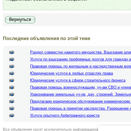
Последние объявления по этой теме
Раздел совместно нажитого имущества. Взыскание али
Услуги по взысканию проблемных долгов для граждан 
Правовая помощь по жилищным и наследственным воп
Юридические услуги в любых отраслях права
Юридические услуги в сфере строительного бизнеса
Правовая помощь военнослужащим, уч-ам СВО и члена
Узаконивание земельных уч-ов, дач, строений. Земель
Предлагаем юридическое обслуживание коммерческим 
Правовая помощь в принятии наследства. Разрешение 
Услуги опытного Арбитражного юриста
Все объявления носят исключительно информационный характер и ни 