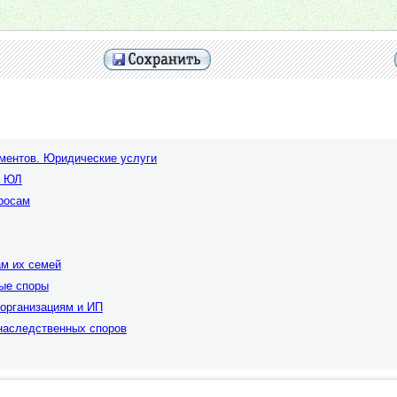
ментов. Юридические услуги
и ЮЛ
росам
м их семей
ные споры
организациям и ИП
наследственных споров
при каких условиях не являются публичной офертой.