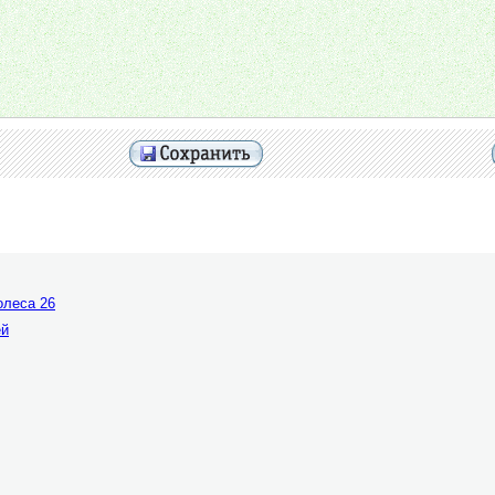
олеса 26
ей