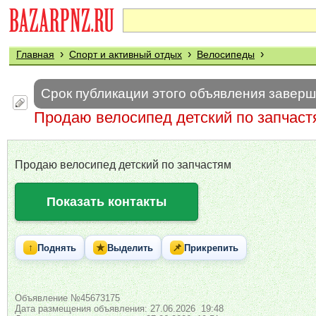
›
›
›
Главная
Спорт и активный отдых
Велосипеды
Срок публикации этого объявления завер
Продаю велосипед детский по запчаст
Продаю велосипед детский по запчастям
Показать контакты
↑
★
📌
Поднять
Выделить
Прикрепить
Объявление №45673175
Дата размещения объявления: 27.06.2026 19:48