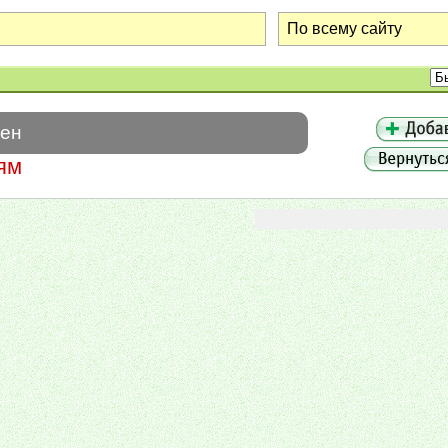
шен
ям