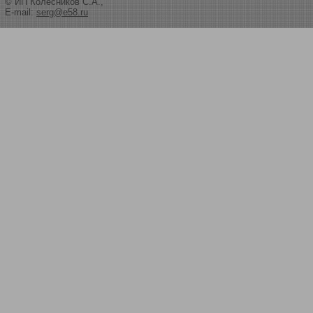
© ИП Колесников С.А.,
E-mail:
serg@e58.ru