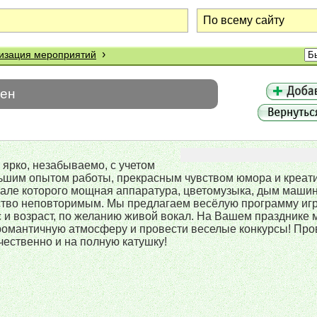
›
изация мероприятий
шен
 ярко, незабываемо, с учетом
льшим опытом работы, прекрасным чувством юмора и креа
але которого мощная аппаратура, цветомузыка, дым машин
ство неповторимым. Мы предлагаем весёлую программу игр,
с и возраст, по желанию живой вокал. На Вашем празднике
ть романтичную атмосферу и провести веселые конкурсы! П
ественно и на полную катушку!