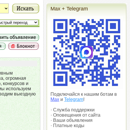
Max + Telegram
тивным
а, огромная
 конкурсов и
 мы используем
роводим выездную
Подключайся к нашим ботам в
Max
и
Telegram
!
· Служба поддержки
· Оповещения от сайта
· Ваши объявления
· Платные коды