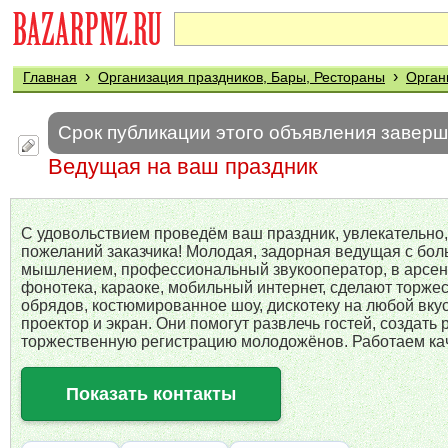
›
›
Главная
Организация праздников, Бары, Рестораны
Орган
Срок публикации этого объявления завер
Ведущая на ваш праздник
С удовольствием проведём ваш праздник, увлекательно,
пожеланий заказчика! Молодая, задорная ведущая с бо
мышлением, профессиональный звукооператор, в арсен
фонотека, караоке, мобильный интернет, сделают торже
обрядов, костюмированное шоу, дискотеку на любой вку
проектор и экран. Они помогут развлечь гостей, созда
торжественную регистрацию молодожёнов. Работаем кач
Показать контакты