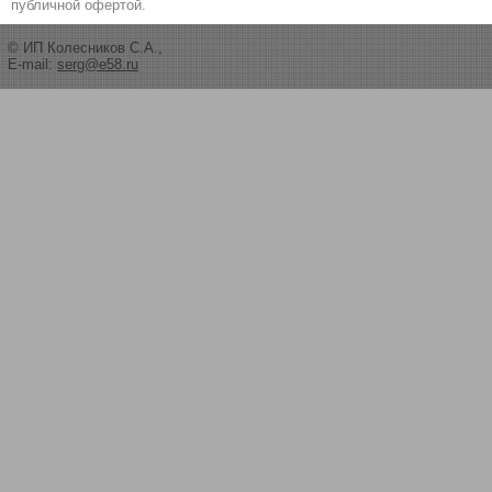
публичной офертой.
© ИП Колесников С.А.,
E-mail:
serg@e58.ru