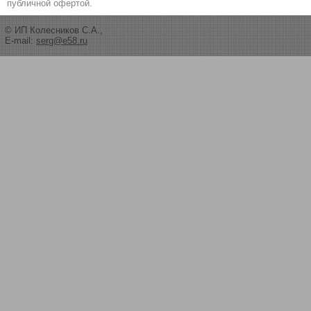
публичной офертой.
© ИП Колесников С.А.,
E-mail:
serg@e58.ru