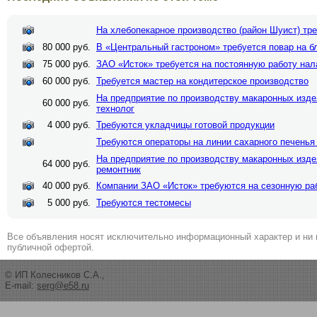
На хлебопекарное производство (район Шуист) тр
80 000 руб.
В «Центральный гастроном» требуется повар на бл
75 000 руб.
ЗАО «Исток» требуется на постоянную работу нал
60 000 руб.
Требуется мастер на кондитерское производство
На предприятие по производству макаронных изде
60 000 руб.
технолог
4 000 руб.
Требуются укладчицы готовой продукции
Требуются операторы на линии сахарного печенья
На предприятие по производству макаронных изде
64 000 руб.
ремонтник
40 000 руб.
Компании ЗАО «Исток» требуются на сезонную ра
5 000 руб.
Требуются тестомесы
Все объявления носят исключительно информационный характер и ни 
публичной офертой.
© ИП Колесников С.А.,
E-mail:
serg@e58.ru