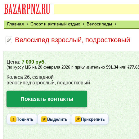
›
›
›
Главная
Спорт и активный отдых
Велосипеды
Велосипед взрослый, подростковый
Цена:
7 000 руб.
(по курсу ЦБ на 20 февраля 2026 г. приблизительно $
91.34
или €
77.6
Колеса 26, складной
велосипед взрослый, подростковый
Показать контакты
↑
★
📌
Поднять
Выделить
Прикрепить