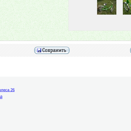
олеса 26
ей