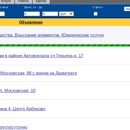
Услуги
Работа
Бартер
 кв.м.
Цена, от - до
С фото
-
Объявление
щества. Взыскание алиментов. Юридические услуги
м в районе Автовокзала ул Герцена д. 17
.Московская, 88 с видом на Драмтеатр
. Московская, 10
дина 4. Центр Арбеково
круглосуточно