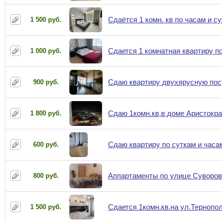
Сдаётся 1 комн. кв по часам и с
1 500 руб.
Сдается 1 комнатная квартиру п
1 000 руб.
Сдаю квартиру двухярусную пос
900 руб.
Сдаю 1комн.кв,в доме Аристокра
1 800 руб.
Сдаю квартиру по суткам и часа
600 руб.
Аппартаменты по улице Суворов
800 руб.
Сдается 1комн.кв.на ул.Тернопо
1 500 руб.