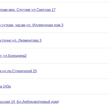
уткам мкр. Спутник ул Светлая 17
о суткам, часам ул. Изумрудная дом 3
уточно ул. Лермонтова 3
т. ул.Бородина2
м.ул.пр.Строителей 25
а 143а
льская 14 ,Бл.Арбеково(новый дом)