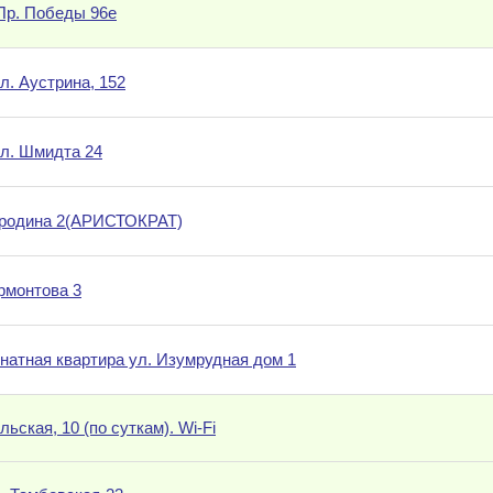
 Пр. Победы 96е
л. Аустрина, 152
ул. Шмидта 24
ородина 2(АРИСТОКРАТ)
рмонтова 3
омнатная квартира ул. Изумрудная дом 1
льская, 10 (по суткам). Wi-Fi