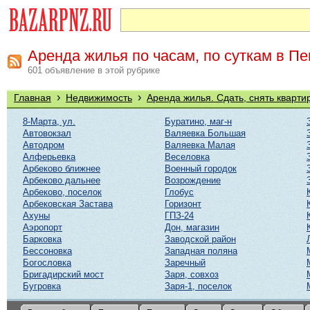
Аренда жилья по часам, по суткам в Пе
601 объявление в этой рубрике
›
›
Главная
Недвижимость
Аренда жилья. Сдать, снять кварти
8-Марта, ул.
Буратино, маг-н
Автовокзал
Валяевка Большая
Автодром
Валяевка Малая
Алферьевка
Веселовка
Арбеково ближнее
Военный городок
Арбеково дальнее
Возрождение
Арбеково, поселок
Глобус
Арбековская Застава
Горизонт
Ахуны
ГПЗ-24
Аэропорт
Дон, магазин
Барковка
Заводской район
Бессоновка
Западная поляна
Богословка
Заречный
Бригадирский мост
Заря, совхоз
Бугровка
Заря-1, поселок