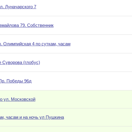
л. Луначарского 7
Измайлова 79. Собственник
л. Олимпийская 4 по суткам, часам
е Суворова (глобус)
 Пр. Победы 96д
по ул. Московской
ам, часам и на ночь ул Пушкина