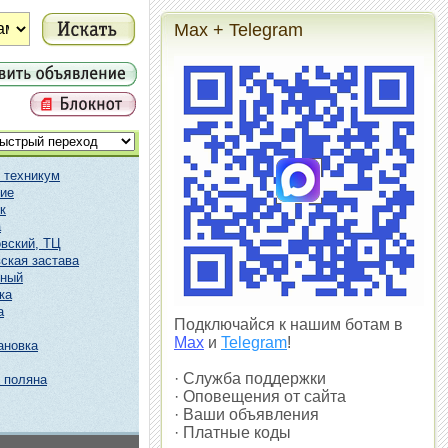
Max + Telegram
 техникум
ие
к
а
вский, ТЦ
ская застава
чный
ка
а
Подключайся к нашим ботам в
Max
и
Telegram
!
ановка
· Служба поддержки
 поляна
· Оповещения от сайта
· Ваши объявления
· Платные коды