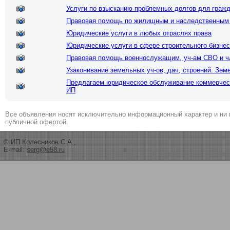
Услуги по взысканию проблемных долгов для граж
Правовая помощь по жилищным и наследственным
Юридические услуги в любых отраслях права
Юридические услуги в сфере строительного бизне
Правовая помощь военнослужащим, уч-ам СВО и ч
Узаконивание земельных уч-ов, дач, строений. Зе
Предлагаем юридическое обслуживание коммерчес
ИП
Все объявления носят исключительно информационный характер и ни 
публичной офертой.
© ИП Колесников С.А.,
E-mail:
serg@e58.ru