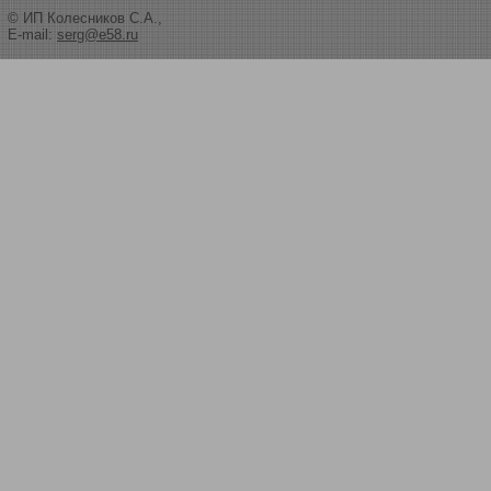
© ИП Колесников С.А.,
E-mail:
serg@e58.ru