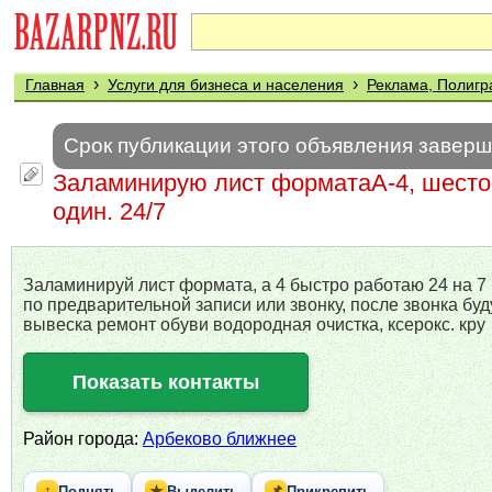
›
›
Главная
Услуги для бизнеса и населения
Реклама, Полиг
Срок публикации этого объявления завер
Заламинирую лист форматаА-4, шестой
один. 24/7
Заламинируй лист формата, а 4 быстро работаю 24 на 7
по предварительной записи или звонку, после звонка бу
вывеска ремонт обуви водородная очистка, ксерокс. кру
Показать контакты
Район города:
Арбеково ближнее
↑
★
📌
Поднять
Выделить
Прикрепить