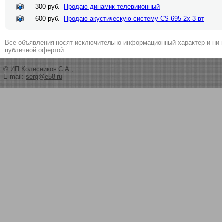
300 руб.
Продаю динамик телевиионный
600 руб.
Продаю акустическую систему CS-695 2х 3 вт
Все объявления носят исключительно информационный характер и ни 
публичной офертой.
© ИП Колесников С.А.,
E-mail:
serg@e58.ru