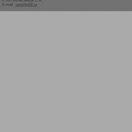
© ИП Колесников С.А.,
E-mail:
serg@e58.ru