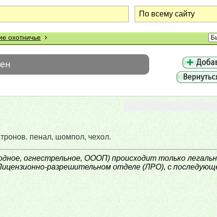
›
ие охотничье
шен
атронов. пенал, шомпол, чехол.
ное, огнестрельное, ОООП) происходит только легально
Лицензионно-разрешительном отделе (ЛРО), с последующ