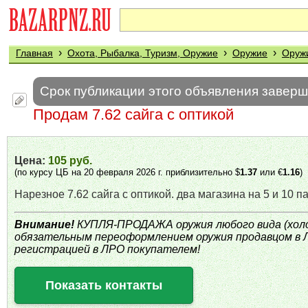
›
›
›
Главная
Охота, Рыбалка, Туризм, Оружие
Оружие
Оруж
Срок публикации этого объявления завер
Продам 7.62 сайга с оптикой
Цена:
105 руб.
(по курсу ЦБ на 20 февраля 2026 г. приблизительно $
1.37
или €
1.16
)
Нарезное 7.62 сайга с оптикой. два магазина на 5 и 10 п
Внимание!
КУПЛЯ-ПРОДАЖА оружия любого вида (холод
обязательным переоформлением оружия продавцом в 
регистрацией в ЛРО покупателем!
Показать контакты