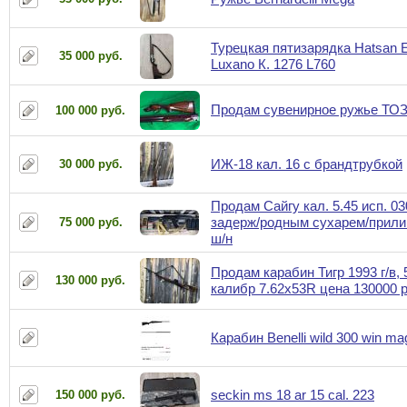
Турецкая пятизарядка Hatsan E
35 000 руб.
Luxano К. 1276 L760
Продам сувенирное ружье ТОЗ
100 000 руб.
ИЖ-18 кал. 16 с брандтрубкой
30 000 руб.
Продам Сайгу кал. 5.45 исп. 03
задерж/родным сухарем/прили
75 000 руб.
ш/н
Продам карабин Тигр 1993 г/в, 
130 000 руб.
калибр 7.62x53R цена 130000 
Карабин Benelli wild 300 win ma
seckin ms 18 ar 15 cal. 223
150 000 руб.