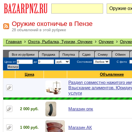
Оружие охотничье в Пензе
28 объявлений в этой рубрике
›
›
›
Главная
Охота, Рыбалка, Туризм, Оружие
Оружие
Оружи
Все из рубрики
Продажа
Покупка
Сдаю
Сниму
Обмен
Цена от
до
Состояние
С фото
Цена
Объявление
Раздел совместно нажитого им
Взыскание алиментов. Юридич
услуги
Магазин рпк
2 000 руб.
Магазин АК
1 000 руб.