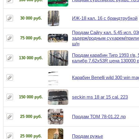
ИЖ-18 кал. 16 с брандтрубкой
30 000 руб.
Продам Сайгу кал. 5.45 исп. 03
задерж/родным сухарем/прили
75 000 руб.
ш/н
Продам карабин Тигр 1993 г/в, 
130 000 руб.
калибр 7.62x53R цена 130000 
Карабин Benelli wild 300 win ma
seckin ms 18 ar 15 cal. 223
150 000 руб.
Продам ТОМ 78-01.22 лр
25 000 руб.
Продам ружье
25 000 руб.