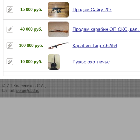
Продам Сайгу 20к
15 000 руб.
Продам карабин ОП СКС, кал. 
40 000 руб.
Карабин Тигр 7.62/54
100 000 руб.
Ружье охотничье
10 000 руб.
© ИП Колесников С.А.,
E-mail:
serg@e58.ru