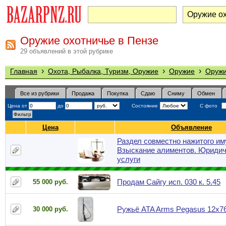
Оружие охотничье в Пензе
29 объявлений в этой рубрике
›
›
›
Главная
Охота, Рыбалка, Туризм, Оружие
Оружие
Оружи
Все из рубрики
Продажа
Покупка
Сдаю
Сниму
Обмен
Цена от
до
Состояние
С фото
Цена
Объявление
Раздел совместно нажитого им
Взыскание алиментов. Юридич
услуги
Продам Сайгу исп. 030 к. 5.45
55 000 руб.
Ружьё ATA Arms Pegasus 12x7
30 000 руб.