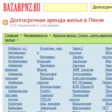
Долгосрочная аренда жилья в Пензе
1170 объявлений в этой рубрике
›
›
Главная
Недвижимость
Аренда жилья. Сдать, снять кварти
›
жилья
8-Марта, ул.
Буратино, маг-
Заря-2,
Мич
Автовокзал
н
поселок
Мон
Автодром
Валяевка
Засека
посел
Алферьевка
Большая
Засечное
Мяс
Арбеково
Валяевка
Засурье
Нах
ближнее
Малая
ЗИФ, поселок
Нов
Арбеково
Веселовка
Золотаревка
Окр
дальнее
Военный
Константиновка
Пам
Арбеково,
городок
КП "Дубрава"
Побе
поселок
Возрождение
КПД (Пенза-4)
Пен
Арбековская
Глобус
Кривозерье
Пен
Застава
Горизонт
Ленинский
Поб
Ахуны
ГПЗ-24
лесхоз
посел
Аэропорт
Дон, магазин
Маньчжурия
Пол
Барковка
Заводской
Мастиновка
ПГУ