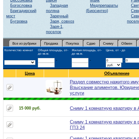
Бессоновка
район
Маяк
Рай
Богословка
Западная
Медпрепараты
Све
Бригадирский
поляна
(Биосинтез)
Сев
мост
Заречный
Сев
Бугровка
Заря, совхоз
посел
Заря-1,
поселок
Все из рубрики
Продажа
Покупка
Сдаю
Сниму
Обмен
Количество комнат
Общая площадь, от-
Жилая площадь, от-
Цена, от - до
до кв.м.
до кв.м.
-
-
-
Цена
Объявление
Раздел совместно нажитого им
Взыскание алиментов. Юридич
услуги
Сниму 1 комнатную квартиру в 
15 000 руб.
Сниму 1 комнатную квартиру в 
ГПЗ 24
Сниму 1 комнатную квартиру в 