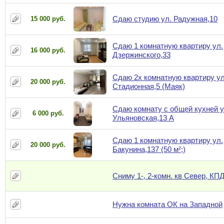
Сдаю студию ул. Радужная,10
15 000 руб.
Сдаю 1 комнатную квартиру ул.
16 000 руб.
Дзержинского,33
Сдаю 2х комнатную квартиру ул
20 000 руб.
Стадионная,5 (Маяк)
Сдаю комнату с общей кухней у
6 000 руб.
Ульяновская,13 А
Сдаю 1 комнатную квартиру ул.
20 000 руб.
Бакунина,137 (50 м²;)
Сниму 1-, 2-комн. кв Север, КП
Нужна комната ОК на Западной