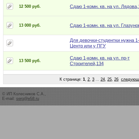
Сдаю 1-комн. кв. на ул. Лядова,
12 500 руб.
Сдаю 1-комн. кв. на ул. Глазуно
13 000 руб.
Для девочки-студентки нужна 1-
Центр или у ПГУ
Сдаю 1-комн. кв. на ул. пр-т
13 500 руб.
Строителей,134
К странице:
1
,
2
,
3
...
24
,
25
,
26
следующ
© ИП Колесников С.А.,
E-mail:
serg@e58.ru