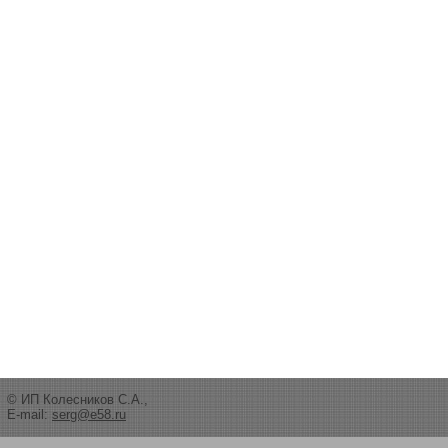
© ИП Колесников С.А.,
E-mail:
serg@e58.ru