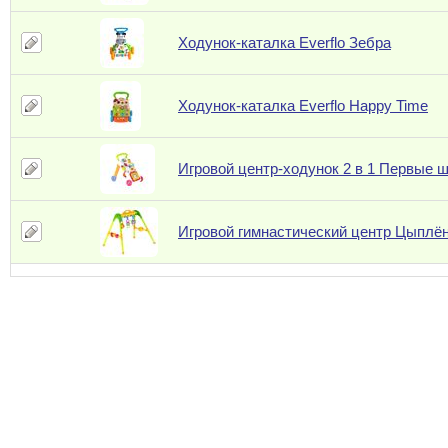
Ходунок-каталка Everflo Зебра
Ходунок-каталка Everflo Happy Time
Игровой центр-ходунок 2 в 1 Первые ш
Игровой гимнастический центр Цыплё