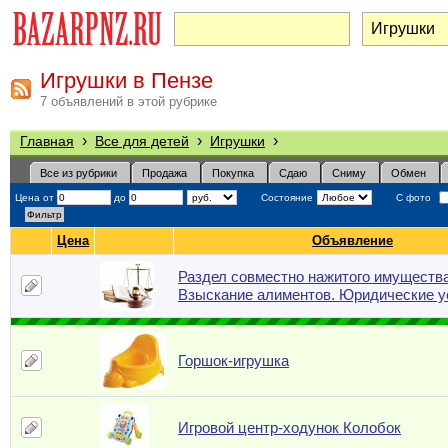
Игрушки в Пензе
7 объявлений в этой рубрике
›
›
›
Главная
Все для детей
Игрушки
Все из рубрики
Продажа
Покупка
Сдаю
Сниму
Обмен
Цена от
до
Состояние
С фото
Цена
Объявление
Раздел совместно нажитого имущества
Взыскание алиментов. Юридические у
Горшок-игрушка
Игровой центр-ходунок Колобок