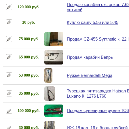
Продаю карабин скс архар 7.62
120 000 руб.
оптикой
Куплю сайгу 5.56 или 5.45
10 руб.
Продам CZ-455 Synthetic к. 22 l
75 000 руб.
Продам карабин Вепрь
65 000 руб.
Ружье Bernardelli Mega
53 000 руб.
Турецкая пятизарядка Hatsan E
35 000 руб.
Luxano К. 1276 L760
Продам сувенирное ружье ТОЗ
100 000 руб.
ИЖ-18 кал. 16 с брандтрубкой
30 000 руб.