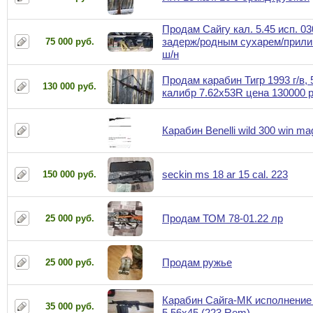
Продам Сайгу кал. 5.45 исп. 03
задерж/родным сухарем/прили
75 000 руб.
ш/н
Продам карабин Тигр 1993 г/в, 
130 000 руб.
калибр 7.62x53R цена 130000 
Карабин Benelli wild 300 win ma
seckin ms 18 ar 15 cal. 223
150 000 руб.
Продам ТОМ 78-01.22 лр
25 000 руб.
Продам ружье
25 000 руб.
Карабин Сайга-МК исполнение
35 000 руб.
5.56x45 (223 Rem)