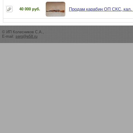
Продам карабин ОП СКС, кал. 
40 000 руб.
© ИП Колесников С.А.,
E-mail:
serg@e58.ru