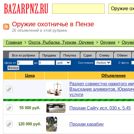
Оружие охотничье в Пензе
26 объявлений в этой рубрике
›
›
›
Главная
Охота, Рыбалка, Туризм, Оружие
Оружие
Оружи
Все из рубрики
Продажа
Покупка
Сдаю
Сниму
Обмен
Цена от
до
Состояние
С фото
Цена
Объявление
Раздел совместно нажитого им
Взыскание алиментов. Юридич
услуги
Продам Сайгу исп. 030 к. 5.45
55 000 руб.
Продам карабин
120 000 руб.