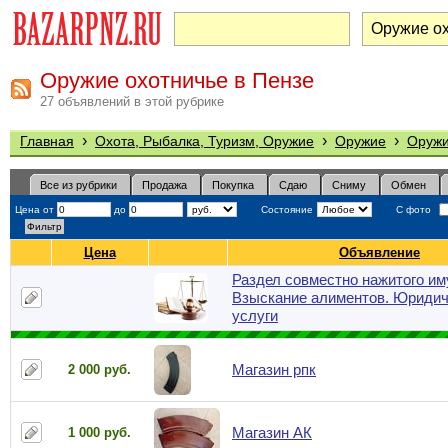
Оружие охотничье в Пензе
27 объявлений в этой рубрике
›
›
›
Главная
Охота, Рыбалка, Туризм, Оружие
Оружие
Оружи
Все из рубрики
Продажа
Покупка
Сдаю
Сниму
Обмен
Цена от
до
Состояние
С фото
Цена
Объявление
Раздел совместно нажитого им
Взыскание алиментов. Юридич
услуги
Магазин рпк
2 000 руб.
Магазин АК
1 000 руб.