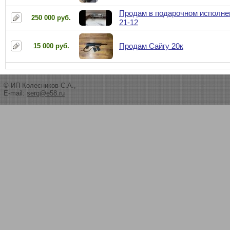
Продам в подарочном исполн
250 000 руб.
21-12
Продам Сайгу 20к
15 000 руб.
© ИП Колесников С.А.,
E-mail:
serg@e58.ru