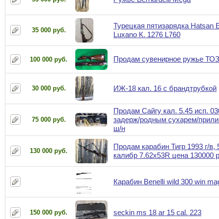
Турецкая пятизарядка Hatsan E
35 000 руб.
Luxano К. 1276 L760
Продам сувенирное ружье ТОЗ
100 000 руб.
ИЖ-18 кал. 16 с брандтрубкой
30 000 руб.
Продам Сайгу кал. 5.45 исп. 03
задерж/родным сухарем/прили
75 000 руб.
ш/н
Продам карабин Тигр 1993 г/в, 
130 000 руб.
калибр 7.62x53R цена 130000 
Карабин Benelli wild 300 win ma
seckin ms 18 ar 15 cal. 223
150 000 руб.