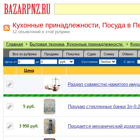
Кухонные принадлежности, Посуда в П
12 объявлений в этой рубрике
›
›
Главная
Бытовая техника, Кухонные принадлежности
Кухо
Все из рубрики
Продажа
Покупка
Сдаю
Сниму
Обмен
Цена от
до
Состояние
С фото
Цена
Раздел совместно нажитого иму
Продаю стеклянные банки 3л-0.2
5 руб.
Продается механический дозато
3 950 руб.