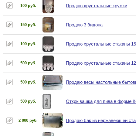
Продаю хрустальные кружки
100 руб.
Продаю 3 бидона
150 руб.
Продаю хрустальные стаканы 15
100 руб.
Продаю хрустальные стаканы 12
500 руб.
Продаю весы настольные бытов
500 руб.
Открывашка для пива в форме К
500 руб.
Продаю бак из нержавеющей ста
2 000 руб.