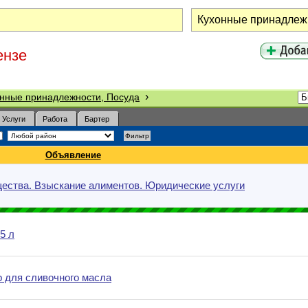
ензе
›
нные принадлежности, Посуда
Услуги
Работа
Бартер
Объявление
щества. Взыскание алиментов. Юридические услуги
5 л
р для сливочного масла