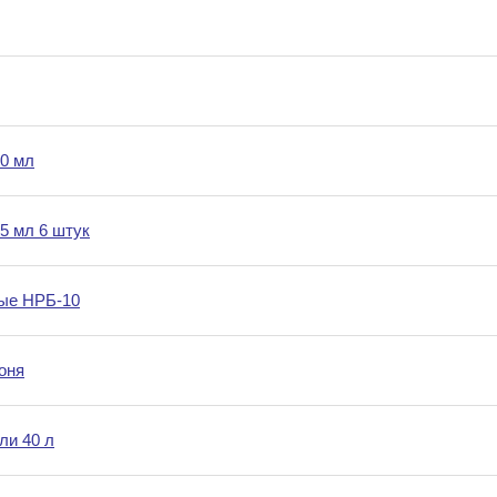
0 мл
5 мл 6 штук
ые НРБ-10
оня
ли 40 л