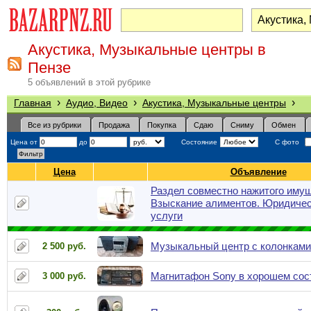
Акустика, Музыкальные центры в
Пензе
5 объявлений в этой рубрике
›
›
›
Главная
Аудио, Видео
Акустика, Музыкальные центры
Все из рубрики
Продажа
Покупка
Сдаю
Сниму
Обмен
Цена от
до
Состояние
С фото
Цена
Объявление
Раздел совместно нажитого имущ
Взыскание алиментов. Юридиче
услуги
Музыкальный центр с колонками
2 500 руб.
Магнитафон Sony в хорошем сос
3 000 руб.