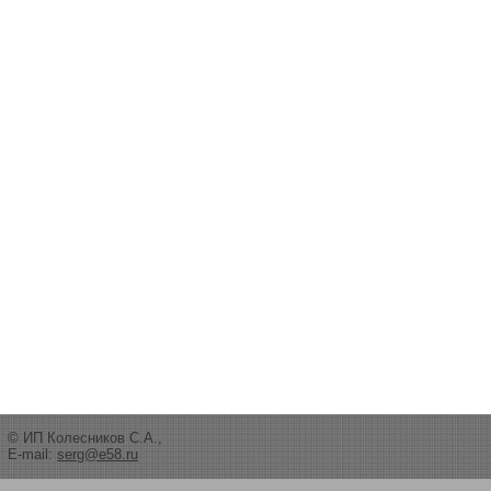
© ИП Колесников С.А.,
E-mail:
serg@e58.ru