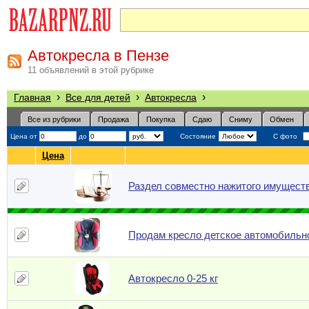
Автокресла в Пензе
11 объявлений в этой рубрике
›
›
›
Главная
Все для детей
Автокресла
Все из рубрики
Продажа
Покупка
Сдаю
Сниму
Обмен
Цена от
до
Состояние
С фото
Цена
Раздел совместно нажитого имущест
Продам кресло детское автомобильн
Автокресло 0-25 кг