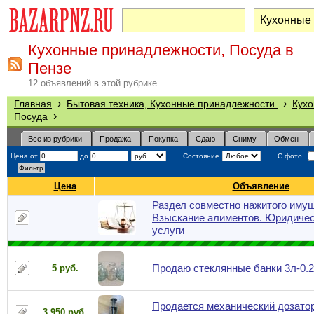
Кухонные принадлежности, Посуда в
Пензе
12 объявлений в этой рубрике
›
›
Главная
Бытовая техника, Кухонные принадлежности
Кухо
›
Посуда
Все из рубрики
Продажа
Покупка
Сдаю
Сниму
Обмен
Цена от
до
Состояние
С фото
Цена
Объявление
Раздел совместно нажитого имущ
Взыскание алиментов. Юридиче
услуги
Продаю стеклянные банки 3л-0.2
5 руб.
Продается механический дозато
3 950 руб.