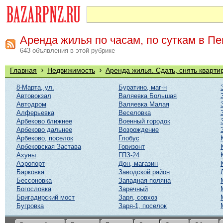
Аренда жилья по часам, по суткам в Пе
643 объявления в этой рубрике
›
›
Главная
Недвижимость
Аренда жилья. Сдать, снять кварти
8-Марта, ул.
Буратино, маг-н
Автовокзал
Валяевка Большая
Автодром
Валяевка Малая
Алферьевка
Веселовка
Арбеково ближнее
Военный городок
Арбеково дальнее
Возрождение
Арбеково, поселок
Глобус
Арбековская Застава
Горизонт
Ахуны
ГПЗ-24
Аэропорт
Дон, магазин
Барковка
Заводской район
Бессоновка
Западная поляна
Богословка
Заречный
Бригадирский мост
Заря, совхоз
Бугровка
Заря-1, поселок