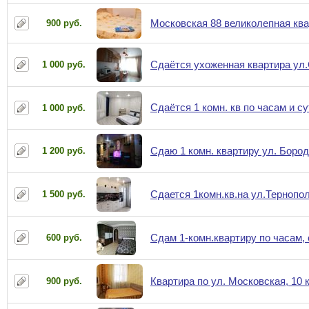
Московская 88 великолепная ква
900 руб.
Сдаётся ухоженная квартира ул
1 000 руб.
Сдаётся 1 комн. кв по часам и с
1 000 руб.
Сдаю 1 комн. квартиру ул. Боро
1 200 руб.
Сдается 1комн.кв.на ул.Тернопо
1 500 руб.
Сдам 1-комн.квартиру по часам,
600 руб.
Квартира по ул. Московская, 10 
900 руб.