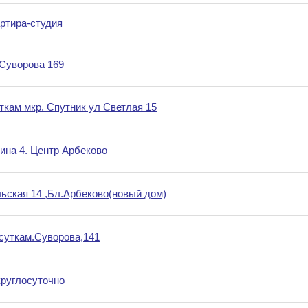
ртира-студия
.Суворова 169
уткам мкр. Спутник ул Светлая 15
дина 4. Центр Арбеково
льская 14 ,Бл.Арбеково(новый дом)
 суткам.Суворова,141
круглосуточно