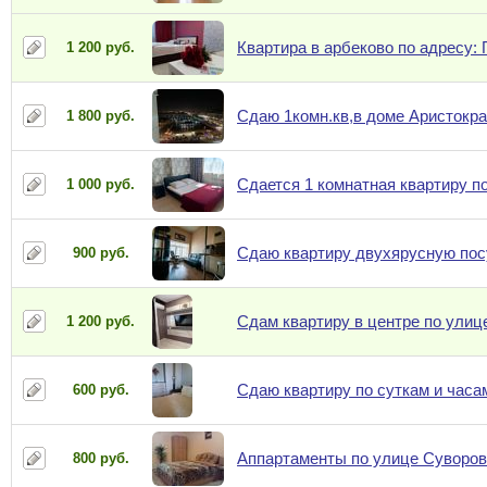
Квартира в арбеково по адресу:
1 200 руб.
Сдаю 1комн.кв,в доме Аристокра
1 800 руб.
Сдается 1 комнатная квартиру п
1 000 руб.
Сдаю квартиру двухярусную пос
900 руб.
Сдам квартиру в центре по улиц
1 200 руб.
Сдаю квартиру по суткам и часа
600 руб.
Аппартаменты по улице Суворов
800 руб.