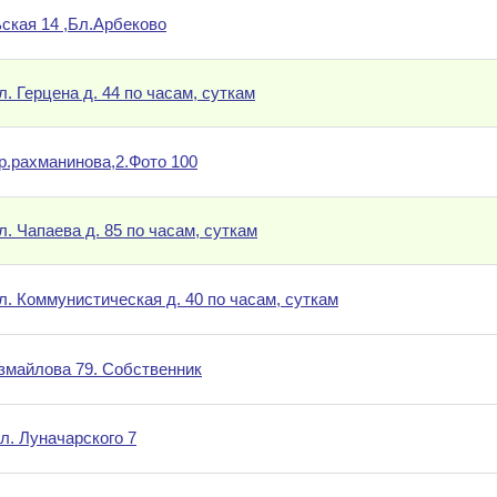
ьская 14 ,Бл.Арбеково
. Герцена д. 44 по часам, суткам
р.рахманинова,2.Фото 100
. Чапаева д. 85 по часам, суткам
л. Коммунистическая д. 40 по часам, суткам
Измайлова 79. Собственник
л. Луначарского 7