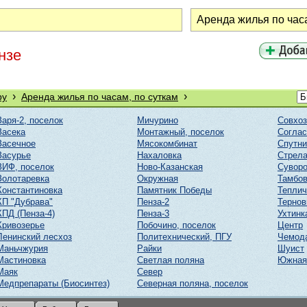
нзе
›
›
ру
Аренда жилья по часам, по суткам
Заря-2, поселок
Мичурино
Совхоз
Засека
Монтажный, поселок
Соглас
Засечное
Мясокомбинат
Спутни
Засурье
Нахаловка
Стрел
ЗИФ, поселок
Ново-Казанская
Суворо
Золотаревка
Окружная
Тамбов
Константиновка
Памятник Победы
Тепли
КП "Дубрава"
Пенза-2
Тернов
КПД (Пенза-4)
Пенза-3
Ухтинк
Кривозерье
Побочино, поселок
Центр
Ленинский лесхоз
Политехнический, ПГУ
Чемод
Маньчжурия
Райки
Шуист
Мастиновка
Светлая поляна
Южная
Маяк
Север
Медпрепараты (Биосинтез)
Северная поляна, поселок