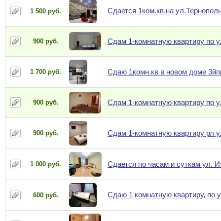
Сдается 1ком.кв.на ул.Тернопол
1 500 руб.
Сдам 1-комнатную квартиру по ул
900 руб.
Сдаю 1комн.кв в новом доме 3йп
1 700 руб.
Сдам 1-комнатную квартиру по ул
900 руб.
Сдам 1-комнатную квартиру рл у
900 руб.
Сдается по часам и суткам ул. 
1 000 руб.
Сдаю 1 комнатную квартиру, по у
600 руб.