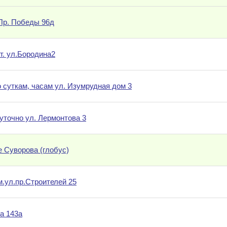
 Пр. Победы 96д
т. ул.Бородина2
о суткам, часам ул. Изумрудная дом 3
уточно ул. Лермонтова 3
е Суворова (глобус)
м.ул.пр.Строителей 25
а 143а