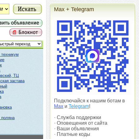
Max + Telegram
 техникум
ие
к
а
вский, ТЦ
ская застава
чный
ка
а
Подключайся к нашим ботам в
Max
и
Telegram
!
ановка
· Служба поддержки
 поляна
· Оповещения от сайта
· Ваши объявления
· Платные коды