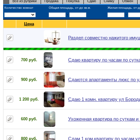
Все из рубрики
Продажа
Покупка
Сдаю
Сниму
Обмен
Количество комнат
Общая площадь, от-до кв.м.
Жилая площадь, от-до
-
-
Цена
Раздел совместно нажитого иму
Сдаю квартиру по часам по сутка
700 руб.
Сдаются апартаменты люкс по ул
900 руб.
Сдаю 1 комн. квартиру ул Бород
1 200 руб.
Ухоженная квартира по суткам и
600 руб.
Сдам 1 ком.квартиру по часам ул
800 руб.