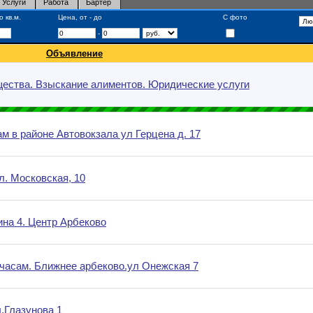
Услуги
Работа
Бартер
 кв.м.
Цена, от - до
С фото
-
Объявление
щества. Взыскание алиментов. Юридические услуги
м в районе Автовокзала ул Герцена д. 17
. Московская, 10
ина 4. Центр Арбеково
 часам. Ближнее арбеково.ул Онежская 7
.Глазунова 1