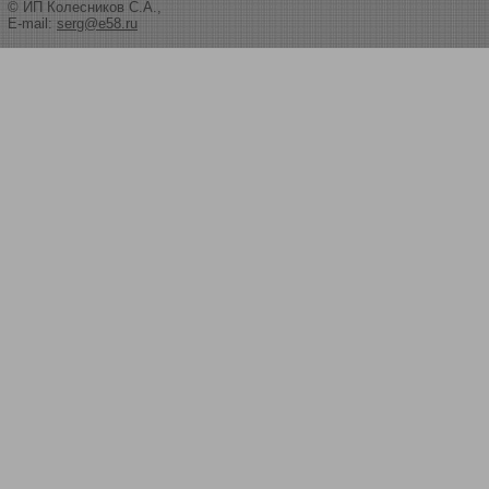
© ИП Колесников С.А.,
E-mail:
serg@e58.ru