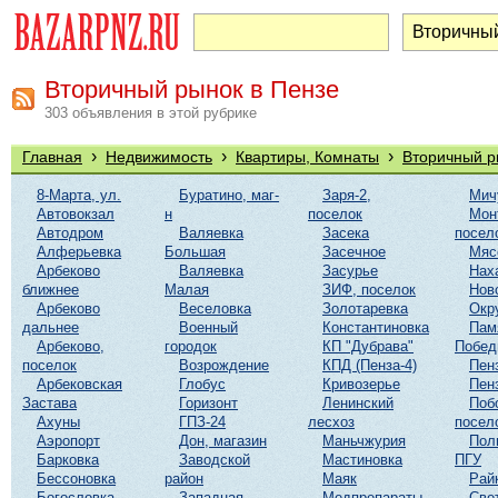
Вторичный рынок в Пензе
303 объявления в этой рубрике
›
›
›
Главная
Недвижимость
Квартиры, Комнаты
Вторичный р
8-Марта, ул.
Буратино, маг-
Заря-2,
Мич
Автовокзал
н
поселок
Мон
Автодром
Валяевка
Засека
посел
Алферьевка
Большая
Засечное
Мяс
Арбеково
Валяевка
Засурье
Нах
ближнее
Малая
ЗИФ, поселок
Нов
Арбеково
Веселовка
Золотаревка
Окр
дальнее
Военный
Константиновка
Пам
Арбеково,
городок
КП "Дубрава"
Побе
поселок
Возрождение
КПД (Пенза-4)
Пен
Арбековская
Глобус
Кривозерье
Пен
Застава
Горизонт
Ленинский
Поб
Ахуны
ГПЗ-24
лесхоз
посел
Аэропорт
Дон, магазин
Маньчжурия
Пол
Барковка
Заводской
Мастиновка
ПГУ
Бессоновка
район
Маяк
Рай
Богословка
Западная
Медпрепараты
Све