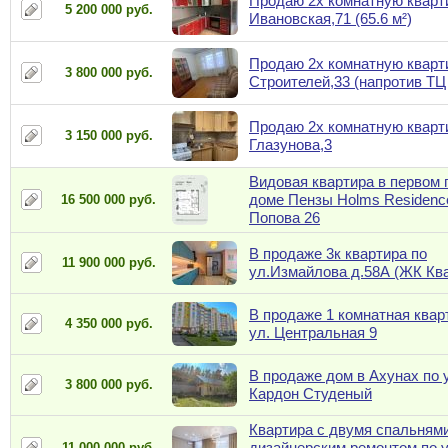
Продаю 2х комнатную кварт
5 200 000 руб.
Ивановская,71 (65.6 м²)
Продаю 2х комнатную кварт
3 800 000 руб.
Строителей,33 (напротив ТЦ
Продаю 2х комнатную кварт
3 150 000 руб.
Глазунова,3
Видовая квартира в первом 
доме Пензы Holms Residence
16 500 000 руб.
Попова 26
В продаже 3к квартира по
11 900 000 руб.
ул.Измайлова д.58А (ЖК Ква
В продаже 1 комнатная квар
4 350 000 руб.
ул. Центральная 9
В продаже дом в Ахунах по 
3 800 000 руб.
Кардон Студеный
Квартира с двумя спальнями
дизайнерским ремонтом по 
11 000 000 руб.