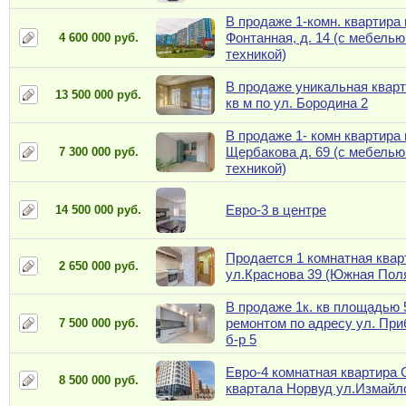
В продаже 1-комн. квартира 
Фонтанная, д. 14 (с мебелью
4 600 000 руб.
техникой)
В продаже уникальная кварт
13 500 000 руб.
кв м по ул. Бородина 2
В продаже 1- комн квартира 
Щербакова д. 69 (с мебелью
7 300 000 руб.
техникой)
Евро-3 в центре
14 500 000 руб.
Продается 1 комнатная квар
2 650 000 руб.
ул.Краснова 39 (Южная Пол
В продаже 1к. кв площадью 5
ремонтом по адресу ул. Пр
7 500 000 руб.
б-р 5
Евро-4 комнатная квартира 
8 500 000 руб.
квартала Норвуд ул.Измайл