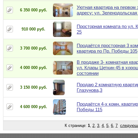
Уютная квартира на первом 
6 350 000 руб.
адресу: ул. Зеленодольская
Просторная комната по ул. 
910 000 руб.
25
Продаётся просторная 3 ко
3 700 000 руб.
квартира по Пр. Победы 105
В продаже 3- комнатная ква
ул. Клары Цеткин 45 в хоро
4 000 000 руб.
состоянии
Продаю 2 комнатную квартир
3 150 000 руб.
Глазунова,3
Продаётся 4-х комн. квартир
4 600 000 руб.
Победы 115
К странице:
1
,
2
,
3
,
4
,
5
,
6
,
7
следующ