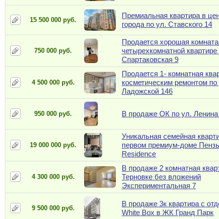
Премиальная квартира в це
15 500 000 руб.
города по ул. Ставского 14
Продается хорошая комната
четырехкомнатной квартире 
750 000 руб.
Спартаковская 9
Продается 1- комнатная ква
косметическим ремонтом по 
4 500 000 руб.
Ладожской 146
В продаже ОК по ул. Ленина
950 000 руб.
Уникальная семейная кварти
первом премиум-доме Пенз
19 000 000 руб.
Residence
В продаже 2 комнатная квар
Терновке без вложений
4 300 000 руб.
Экспериментальная 7
В продаже 3к квартира с от
9 500 000 руб.
White Box в ЖК Гранд Парк