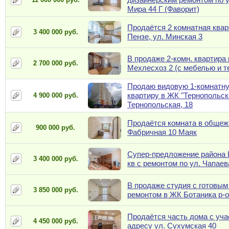
Мира 44 Г (Фаворит)
Продаётся 2 комнатная квар
3 400 000 руб.
Пензе, ул. Минская 3
В продаже 2-комн. квартира 
2 700 000 руб.
Мехлесхоз 2 (с мебелью и т
Продаю видовую 1-комнатн
квартиру в ЖК "Тернопольск
4 900 000 руб.
Тернопольская, 18
Продаётся комната в общеж
900 000 руб.
Фабричная 10 Маяк
Супер-предложение района 
3 400 000 руб.
кв с ремонтом по ул. Чапаев
В продаже студия с готовы
3 850 000 руб.
ремонтом в ЖК Ботаника р-
Продаётся часть дома с уча
4 450 000 руб.
адресу ул. Сухумская 40