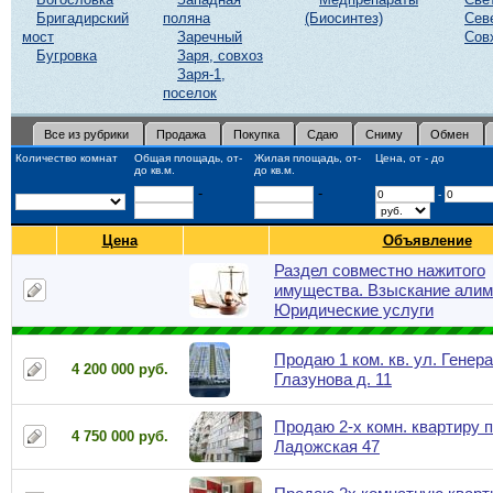
Бригадирский
поляна
(Биосинтез)
Сев
мост
Заречный
Сов
Бугровка
Заря, совхоз
Заря-1,
поселок
Все из рубрики
Продажа
Покупка
Сдаю
Сниму
Обмен
Количество комнат
Общая площадь, от-
Жилая площадь, от-
Цена, от - до
до кв.м.
до кв.м.
-
-
-
Цена
Объявление
Раздел совместно нажитого
имущества. Взыскание алим
Юридические услуги
Продаю 1 ком. кв. ул. Генер
4 200 000 руб.
Глазунова д. 11
Продаю 2-х комн. квартиру п
4 750 000 руб.
Ладожская 47