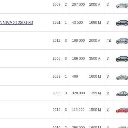
2008
2
207 000
2000
А
И
 NIVA 212300-80
2021
1
43 500
1690
М
И
2012
3
160 000
2000
А
ТД
2005
3
186 000
3500
А
И
2023
1
400
1600
М
И
2005
3
320 000
1399
М
И
2012
3
115 000
1500
М
И
2019
2
298 000
1600
М
И