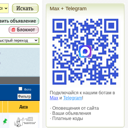
Max + Telegram
3
1
1
Фото
Подключайся к нашим ботам в
Max
и
Telegram
!
Дата
· Оповещения от сайта
· Ваши объявления
· Платные коды