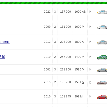
2021
3
137 000
1600
АВ
И
2009
2
161 000
1600
М
И
втомат
2012
3
208 000
1800
А
И
740
2010
2
257 000
1400
М
И
2001
3
271 800
1595
М
И
2015
2
195 700
1591
А
И
г
2010
3
151 845
999
М
И