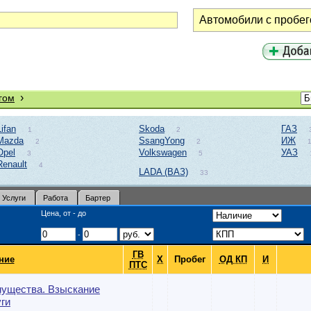
›
гом
Lifan
Skoda
ГАЗ
1
2
Mazda
SsangYong
ИЖ
2
2
Opel
Volkswagen
УАЗ
3
5
Renault
4
LADA (ВАЗ)
33
Услуги
Работа
Бартер
Цена, от - до
-
ГВ
ние
Х
Пробег
ОД КП
И
ПТС
мущества. Взыскание
ги