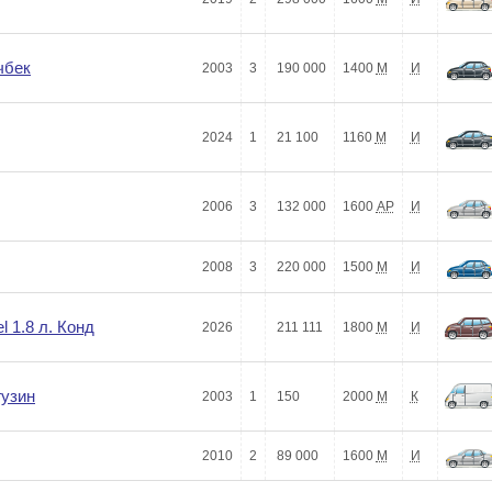
чбек
2003
3
190 000
1400
М
И
2024
1
21 100
1160
М
И
2006
3
132 000
1600
АР
И
2008
3
220 000
1500
М
И
 1.8 л. Конд
2026
211 111
1800
М
И
гузин
2003
1
150
2000
М
К
2010
2
89 000
1600
М
И