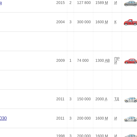
я
2015
2
127 800
1589
М
И
2004
3
300 000
1600
М
К
ПР
2009
1
74 000
1300
АВ
И
2011
3
150 000
2000
А
ТД
030
2011
3
200 000
1600
М
И
1998
3
200 000
1600
М
И