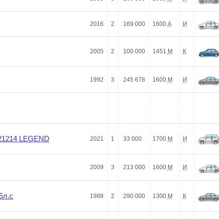
2016
2
169 000
1600
А
И
2005
2
100 000
1451
М
К
1992
3
245 678
1600
М
И
 21214 LEGEND
2021
1
33 000
1700
М
И
2009
3
213 000
1600
М
И
5л.с
1988
2
290 000
1300
М
К