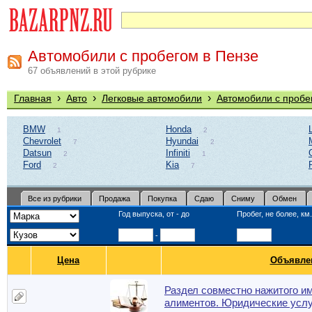
Автомобили с пробегом в Пензе
67 объявлений в этой рубрике
›
›
›
Главная
Авто
Легковые автомобили
Автомобили с пробе
BMW
Honda
1
2
Chevrolet
Hyundai
7
2
Datsun
Infiniti
2
1
Ford
Kia
2
7
Все из рубрики
Продажа
Покупка
Сдаю
Сниму
Обмен
Год выпуска, от - до
Пробег, не более, км.
-
Цена
Объявле
Раздел совместно нажитого и
алиментов. Юридические услу