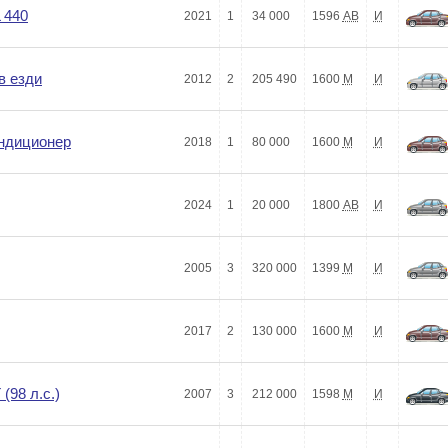
 440
2021
1
34 000
1596
АВ
И
в езди
2012
2
205 490
1600
М
И
ондиционер
2018
1
80 000
1600
М
И
2024
1
20 000
1800
АВ
И
2005
3
320 000
1399
М
И
2017
2
130 000
1600
М
И
(98 л.с.)
2007
3
212 000
1598
М
И