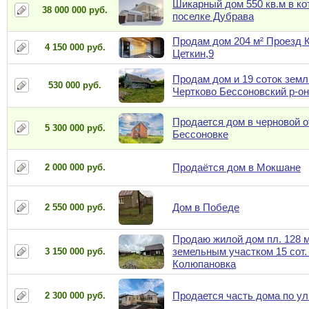
Шикарный дом 550 кв.м в к
38 000 000 руб.
поселке Дубрава
Продам дом 204 м² Проезд 
4 150 000 руб.
Цеткин,9
Продам дом и 19 соток земл
530 000 руб.
Чертково Бессоновский р-он
Продается дом в черновой о
5 300 000 руб.
Бессоновке
Продаётся дом в Мокшане
2 000 000 руб.
Дом в Победе
2 550 000 руб.
Продаю жилой дом пл. 128 м
земельным участком 15 сот. 
3 150 000 руб.
Колюпановка
Продается часть дома по ул
2 300 000 руб.