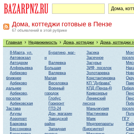
Дома, коттеджи готовые в Пензе
67 объявлений в этой рубрике
›
›
›
Главная
Недвижимость
Дома, коттеджи
Дома, коттеджи 
8-Марта, ул.
Буратино, маг-
Засека
Мон
Автовокзал
н
Засечное
посел
Автодром
Валяевка
Засурье
Мяс
Алферьевка
Большая
ЗИФ, поселок
Нах
Арбеково
Валяевка
Золотаревка
Нов
ближнее
Малая
Константиновка
Окр
Арбеково
Веселовка
КП "Дубрава"
Пам
дальнее
Военный
КПД (Пенза-4)
Побед
Арбеково,
городок
Кривозерье
Пенз
поселок
Глобус
Ленинский
Пенз
Арбековская
Горизонт
лесхоз
Поб
Застава
ГПЗ-24
Маньчжурия
посел
Ахуны
Дон, магазин
Мастиновка
Пол
Аэропорт
Заводской
Маяк
ПГУ
Барковка
район
Медпрепараты
Рай
Бессоновка
Западная
(Биосинтез)
Све
Богословка
поляна
Мичурино
Сев