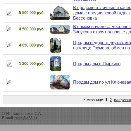
В продаже отличные и каче
дома с предчистовой отделк
5 500 000 руб.
Бессоновка
В самом начале с. Бессоновк
4 500 000 руб.
Зинукова строятся новые д
Продам недорого двухэтаж
4 050 000 руб.
на улице Громова, обмен на
Продам дом в Пыркино
1 300 000 руб.
Продам дом по ул Ключевая
К странице:
1
,
2
следующ
© ИП Колесников С.А.,
E-mail:
serg@e58.ru