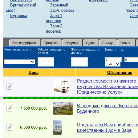
Бригадирский
Заречный
Сев
мост
Заря, совхоз
посел
Бугровка
Заря-1,
Сов
поселок
Заря-2,
поселок
Все из рубрики
Продажа
Покупка
Сдаю
Сниму
Обмен
Количество комнат
Общая площадь, от-
Жилая площадь, от-
Цена, от - до
до кв.м.
до кв.м.
-
-
-
Цена
Объявление
Раздел совместно нажитого
имущества. Взыскание алим
Юридические услуги
В продаже дом в с. Богослов
7 500 000 руб.
Буденного
Предлагаем Вам приобрест
6 500 000 руб.
качественный дом в Заре