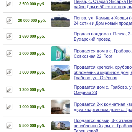
Пенза, с. Старая Яксарка П
2 500 000 руб.
район Дом и 50 соток прода
Пенза, ул. Камыши-Хвощи (ж
20 000 000 руб.
24 сотки и Дом новый прода
Продаю полдома г. Пенза, 2
1 690 000 руб.
Бухарский проезд
Продается дом в с. Грабово,
3 000 000 руб.
Совхозная 22. Торг
Продается крепкий, срубово
обложенный кирпичом дом, 
3 000 000 руб.
Грабово, ул. Озёрная
Продается дом с. Грабово, у
1 300 000 руб.
Озёрная 23
Продается 2-х комнатная кв
1 000 000 руб.
двух квартирном доме с. Гр
Продается новый, 3-х этажн
пеноблочный дом, с. Грабов
5 500 000 руб.
Терешковой