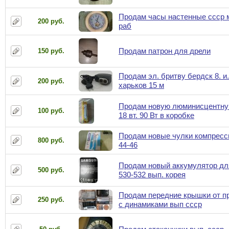
Продам часы настенные ссср 
200 руб.
раб
Продам патрон для дрели
150 руб.
Продам эл. бритву бердск 8. и.
200 руб.
харьков 15 м
Продам новую люминисцентну
100 руб.
18 вт. 90 Вт в коробке
Продам новые чулки компресс
800 руб.
44-46
Продам новый аккумулятор дл
500 руб.
530-532 вып. корея
Продам передние крышки от п
250 руб.
с динамиками вып ссср