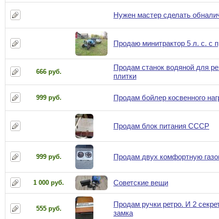
Нужен мастер сделать обналич
Продаю минитрактор 5 л. с. с 
Продам станок водяной для ре
666 руб.
плитки
Продам бойлер косвенного наг
999 руб.
Продам блок питания СССР
Продам двух комфортную газо
999 руб.
Советские вещи
1 000 руб.
Продам ручки ретро. И 2 секре
555 руб.
замка