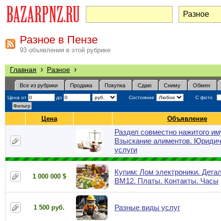
Разное в Пензе
93 объявления в этой рубрике
›
›
Главная
Разное
Все из рубрики
Продажа
Покупка
Сдаю
Сниму
Обмен
Цена от
до
Состояние
С фото
Цена
Объявление
Раздел совместно нажитого им
Взыскание алиментов. Юридич
услуги
Купим: Лом электроники. Детал
1 000 000 $
ВМ12. Платы. Контакты. Часы
Разные виды услуг
1 500 руб.