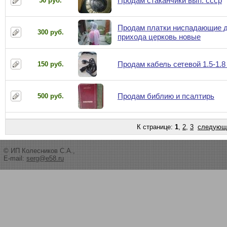
Продам стаканчики вып. ссср
50 руб.
Продам платки ниспадающие 
300 руб.
прихода церковь новые
Продам кабель сетевой 1.5-1.8
150 руб.
Продам библию и псалтирь
500 руб.
К странице:
1
,
2
,
3
следующ
© ИП Колесников С.А.,
E-mail:
serg@e58.ru