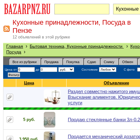
Кухонные принадлежности, Посуда в
Пензе
12 объявлений в этой рубрике
›
›
Главная
Бытовая техника, Кухонные принадлежности
Кухо
›
Посуда
Все из рубрики
Продажа
Покупка
Сдаю
Сниму
Обмен
Цена от
до
Состояние
С фото
Цена
Объявление
Раздел совместно нажитого имущ
Взыскание алиментов. Юридиче
услуги
Продаю стеклянные банки 3л-0.2
5 руб.
Продается механический дозато
3 950 руб.