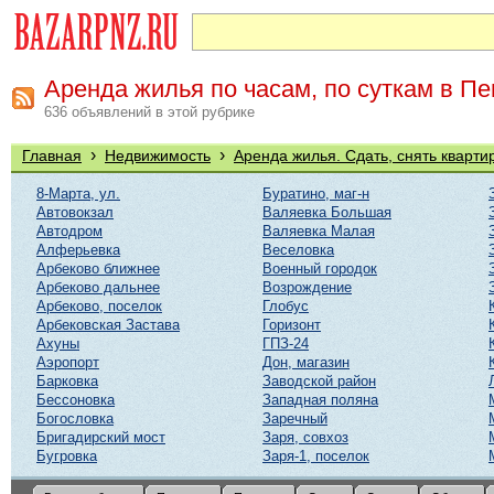
Аренда жилья по часам, по суткам в Пе
636 объявлений в этой рубрике
›
›
Главная
Недвижимость
Аренда жилья. Сдать, снять кварти
8-Марта, ул.
Буратино, маг-н
Автовокзал
Валяевка Большая
Автодром
Валяевка Малая
Алферьевка
Веселовка
Арбеково ближнее
Военный городок
Арбеково дальнее
Возрождение
Арбеково, поселок
Глобус
Арбековская Застава
Горизонт
Ахуны
ГПЗ-24
Аэропорт
Дон, магазин
Барковка
Заводской район
Бессоновка
Западная поляна
Богословка
Заречный
Бригадирский мост
Заря, совхоз
Бугровка
Заря-1, поселок