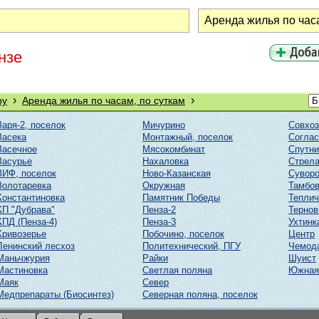
нзе
›
›
ру
Аренда жилья по часам, по суткам
Заря-2, поселок
Мичурино
Совхоз
Засека
Монтажный, поселок
Соглас
Засечное
Мясокомбинат
Спутни
Засурье
Нахаловка
Стрел
ЗИФ, поселок
Ново-Казанская
Суворо
Золотаревка
Окружная
Тамбов
Константиновка
Памятник Победы
Тепли
КП "Дубрава"
Пенза-2
Тернов
КПД (Пенза-4)
Пенза-3
Ухтинк
Кривозерье
Побочино, поселок
Центр
Ленинский лесхоз
Политехнический, ПГУ
Чемод
Маньчжурия
Райки
Шуист
Мастиновка
Светлая поляна
Южная
Маяк
Север
Медпрепараты (Биосинтез)
Северная поляна, поселок