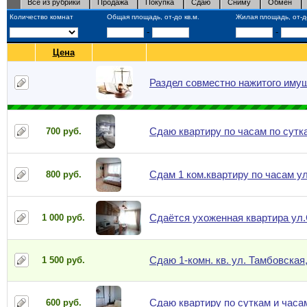
Все из рубрики
Продажа
Покупка
Сдаю
Сниму
Обмен
Количество комнат
Общая площадь, от-до кв.м.
Жилая площадь, от-до
-
-
Цена
Раздел совместно нажитого иму
Сдаю квартиру по часам по сутка
700 руб.
Сдам 1 ком.квартиру по часам ул
800 руб.
Сдаётся ухоженная квартира ул
1 000 руб.
Сдаю 1-комн. кв. ул. Тамбовская, 
1 500 руб.
Сдаю квартиру по суткам и часа
600 руб.