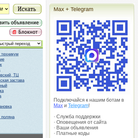
Max + Telegram
 техникум
ие
к
а
вский, ТЦ
ская застава
чный
ка
а
Подключайся к нашим ботам в
Max
и
Telegram
!
ановка
· Служба поддержки
 поляна
· Оповещения от сайта
· Ваши объявления
· Платные коды