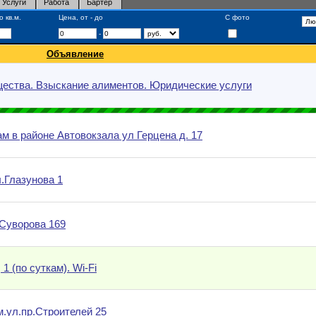
Услуги
Работа
Бартер
 кв.м.
Цена, от - до
С фото
-
Объявление
щества. Взыскание алиментов. Юридические услуги
м в районе Автовокзала ул Герцена д. 17
.Глазунова 1
.Суворова 169
1 (по суткам). Wi-Fi
м.ул.пр.Строителей 25