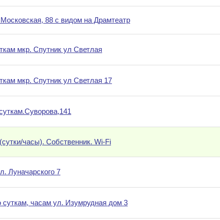
.Московская, 88 с видом на Драмтеатр
уткам мкр. Спутник ул Светлая
уткам мкр. Спутник ул Светлая 17
 суткам.Суворова,141
 (сутки/часы). Собственник. Wi-Fi
л. Луначарского 7
о суткам, часам ул. Изумрудная дом 3