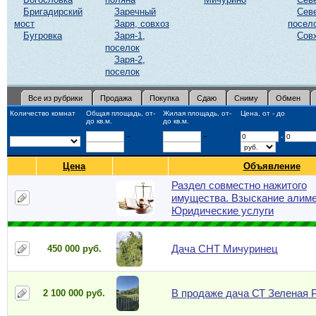
Бригадирский
Заречный
Сев
мост
Заря, совхоз
посел
Бугровка
Заря-1,
Сов
поселок
Заря-2,
поселок
Все из рубрики
Продажа
Покупка
Сдаю
Сниму
Обмен
Количество комнат
Общая площадь, от-
Жилая площадь, от-
Цена, от - до
до кв.м.
до кв.м.
-
-
-
Цена
Объявление
Раздел совместно нажитого
имущества. Взыскание алиме
Юридические услуги
Дача СНТ Мичуринец
450 000 руб.
В продаже дача СТ Зеленая 
2 100 000 руб.