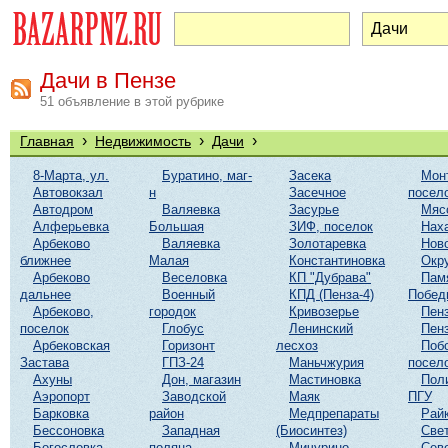
Дачи в Пензе
51 объявление в этой рубрике
›
›
›
Главная
Недвижимость
Дачи
8-Марта, ул.
Буратино, маг-
Засека
Мон
Автовокзал
н
Засечное
посел
Автодром
Валяевка
Засурье
Мяс
Алферьевка
Большая
ЗИФ, поселок
Нах
Арбеково
Валяевка
Золотаревка
Нов
ближнее
Малая
Константиновка
Окр
Арбеково
Веселовка
КП "Дубрава"
Пам
дальнее
Военный
КПД (Пенза-4)
Побед
Арбеково,
городок
Кривозерье
Пенз
поселок
Глобус
Ленинский
Пенз
Арбековская
Горизонт
лесхоз
Поб
Застава
ГПЗ-24
Маньчжурия
посел
Ахуны
Дон, магазин
Мастиновка
Пол
Аэропорт
Заводской
Маяк
ПГУ
Барковка
район
Медпрепараты
Рай
Бессоновка
Западная
(Биосинтез)
Све
Богословка
поляна
Мичурино
Сев