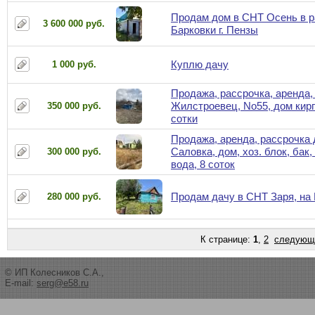
Продам дом в СНТ Осень в р
3 600 000 руб.
Барковки г. Пензы
Куплю дачу
1 000 руб.
Продажа, рассрочка, аренда, 
Жилстроевец, No55, дом кирп
350 000 руб.
сотки
Продажа, аренда, рассрочка 
Саловка, дом, хоз. блок, бак, 
300 000 руб.
вода, 8 соток
Продам дачу в СНТ Заря, на
280 000 руб.
К странице:
1
,
2
следующ
© ИП Колесников С.А.,
E-mail:
serg@e58.ru