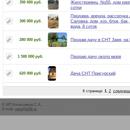
Жилстроевец, No55, дом кирп
350 000 руб.
сотки
Продажа, аренда, рассрочка 
Саловка, дом, хоз. блок, бак, 
300 000 руб.
вода, 8 соток
Продам дачу в СНТ Заря, на
280 000 руб.
Продаю дачу около моря
1 500 000 руб.
Дача СНТ Присурский
620 000 руб.
К странице:
1
,
2
следующ
© ИП Колесников С.А.,
E-mail:
serg@e58.ru