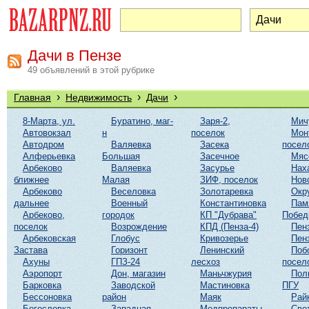
Дачи в Пензе
49 объявлений в этой рубрике
›
›
›
Главная
Недвижимость
Дачи
8-Марта, ул.
Буратино, маг-
Заря-2,
Мич
Автовокзал
н
поселок
Мон
Автодром
Валяевка
Засека
посел
Алферьевка
Большая
Засечное
Мяс
Арбеково
Валяевка
Засурье
Нах
ближнее
Малая
ЗИФ, поселок
Нов
Арбеково
Веселовка
Золотаревка
Окр
дальнее
Военный
Константиновка
Пам
Арбеково,
городок
КП "Дубрава"
Побе
поселок
Возрождение
КПД (Пенза-4)
Пен
Арбековская
Глобус
Кривозерье
Пен
Застава
Горизонт
Ленинский
Поб
Ахуны
ГПЗ-24
лесхоз
посел
Аэропорт
Дон, магазин
Маньчжурия
Пол
Барковка
Заводской
Мастиновка
ПГУ
Бессоновка
район
Маяк
Рай
Богословка
Западная
Медпрепараты
Све