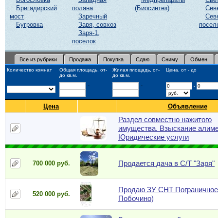
Бригадирский
поляна
(Биосинтез)
Сев
мост
Заречный
Сев
Бугровка
Заря, совхоз
посел
Заря-1,
поселок
Все из рубрики
Продажа
Покупка
Сдаю
Сниму
Обмен
Количество комнат
Общая площадь, от-
Жилая площадь, от-
Цена, от - до
до кв.м.
до кв.м.
-
-
-
Цена
Объявление
Раздел совместно нажитого
имущества. Взыскание алиме
Юридические услуги
Продается дача в С/Т "Заря"
700 000 руб.
Продаю ЗУ СНТ Пограничное 
520 000 руб.
Побочино)