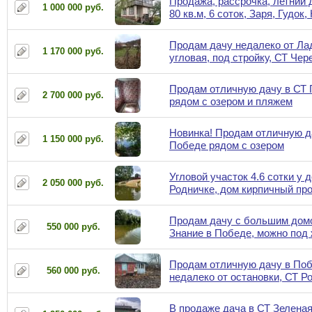
Продажа, рассрочка, летний 
1 000 000 руб.
80 кв.м, 6 соток, Заря, Гудок
Продам дачу недалеко от Ла
1 170 000 руб.
угловая, под стройку, СТ Че
Продам отличную дачу в СТ
2 700 000 руб.
рядом с озером и пляжем
Новинка! Продам отличную д
1 150 000 руб.
Победе рядом с озером
Угловой участок 4.6 сотки у д
2 050 000 руб.
Родничке, дом кирпичный пр
Продам дачу с большим дом
550 000 руб.
Знание в Победе, можно под
Продам отличную дачу в По
560 000 руб.
недалеко от остановки, СТ Р
В продаже дача в СТ Зелена