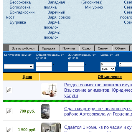
Бессоновка
Западная
(Биосинтез)
Све
Богословка
поляна
Мичурино
Сев
Бригадирский
Заречный
Сев
мост
Заря, совхоз
посел
Бугровка
Заря-1,
Сов
поселок
Заря-2,
поселок
Все из рубрики
Продажа
Покупка
Сдаю
Сниму
Обмен
Количество комнат
Общая площадь, от-
Жилая площадь, от-
Цена, от - до
до кв.м.
до кв.м.
-
-
-
Цена
Объявление
Раздел совместно нажитого иму
Взыскание алиментов. Юридиче
услуги
Сдаю квартиру по часам по сутк
700 руб.
районе Автовокзала ул Герцена д
Сдаётся 1 комн. кв по часам и су
1 500 руб.