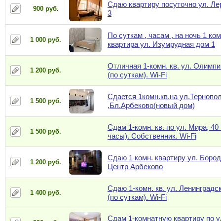
Сдаю квартиру посуточно ул. Л
900 руб.
3
По суткам , часам , на ночь 1 ко
1 000 руб.
квартира ул. Изумрудная дом 1
Отличная 1-комн. кв. ул. Олимпи
1 200 руб.
(по суткам). Wi-Fi
Сдается 1комн.кв.на ул.Тернопо
1 500 руб.
,Бл.Арбеково(новый дом)
Сдам 1-комн. кв. по ул. Мира, 40 
1 500 руб.
часы). Собственник. Wi-Fi
Сдаю 1 комн. квартиру ул. Бород
1 200 руб.
Центр Арбеково
Сдаю 1-комн. кв. ул. Ленинградск
1 400 руб.
(по суткам). Wi-Fi
Сдам 1-комнатную квартиру по у