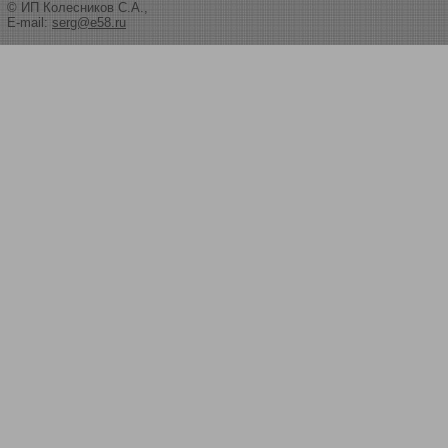
© ИП Колесников С.А.,
E-mail:
serg@e58.ru