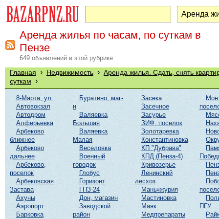
Аренда жилья по часам, по суткам в
Пензе
649 объявлений в этой рубрике
›
›
Главная
Недвижимость
Аренда жилья. Сдать, снять кварти
›
суткам
8-Марта, ул.
Буратино, маг-
Засека
Мон
Автовокзал
н
Засечное
посел
Автодром
Валяевка
Засурье
Мяс
Алферьевка
Большая
ЗИФ, поселок
Нах
Арбеково
Валяевка
Золотаревка
Нов
ближнее
Малая
Константиновка
Окр
Арбеково
Веселовка
КП "Дубрава"
Пам
дальнее
Военный
КПД (Пенза-4)
Побед
Арбеково,
городок
Кривозерье
Пенз
поселок
Глобус
Ленинский
Пенз
Арбековская
Горизонт
лесхоз
Поб
Застава
ГПЗ-24
Маньчжурия
посел
Ахуны
Дон, магазин
Мастиновка
Пол
Аэропорт
Заводской
Маяк
ПГУ
Барковка
район
Медпрепараты
Рай