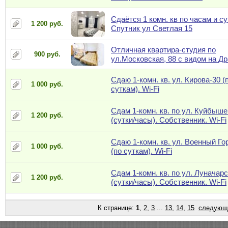
Сдаётся 1 комн. кв по часам и су
1 200 руб.
Спутник ул Светлая 15
Отличная квартира-студия по
900 руб.
ул.Московская, 88 с видом на Д
Сдаю 1-комн. кв. ул. Кирова-30 (
1 000 руб.
суткам). Wi-Fi
Сдам 1-комн. кв. по ул. Куйбыше
1 200 руб.
(сутки/часы). Собственник. Wi-Fi
Сдаю 1-комн. кв. ул. Военный Го
1 000 руб.
(по суткам). Wi-Fi
Сдам 1-комн. кв. по ул. Луначарс
1 200 руб.
(сутки/часы). Собственник. Wi-Fi
К странице:
1
,
2
,
3
...
13
,
14
,
15
следующ