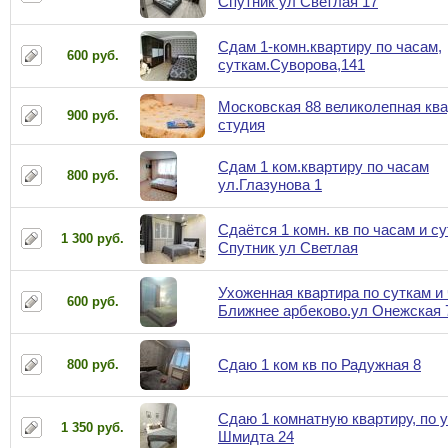
Спутник ул Светлая 17
Сдам 1-комн.квартиру по часам,
600 руб.
суткам.Суворова,141
Московская 88 великолепная ква
900 руб.
студия
Сдам 1 ком.квартиру по часам
800 руб.
ул.Глазунова 1
Сдаётся 1 комн. кв по часам и су
1 300 руб.
Спутник ул Светлая
Ухоженная квартира по суткам и
600 руб.
Ближнее арбеково.ул Онежская 
Сдаю 1 ком кв по Радужная 8
800 руб.
Сдаю 1 комнатную квартиру, по у
1 350 руб.
Шмидта 24