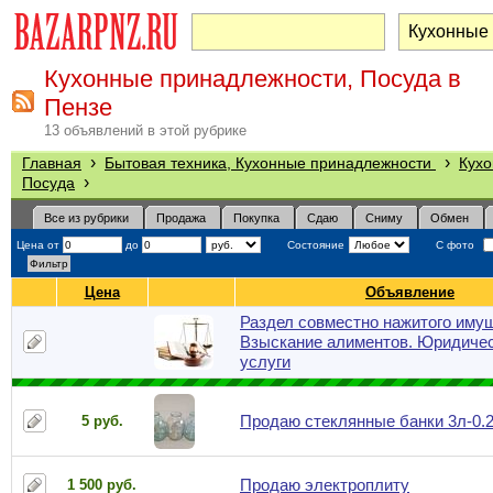
Кухонные принадлежности, Посуда в
Пензе
13 объявлений в этой рубрике
›
›
Главная
Бытовая техника, Кухонные принадлежности
Кухо
›
Посуда
Все из рубрики
Продажа
Покупка
Сдаю
Сниму
Обмен
Цена от
до
Состояние
С фото
Цена
Объявление
Раздел совместно нажитого иму
Взыскание алиментов. Юридиче
услуги
Продаю стеклянные банки 3л-0.2
5 руб.
Продаю электроплиту
1 500 руб.