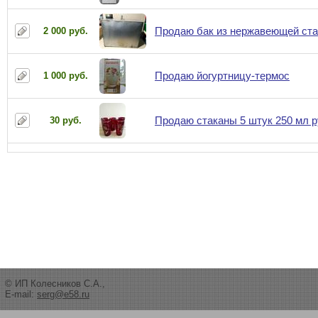
Продаю бак из нержавеющей ста
2 000 руб.
Продаю йогуртницу-термос
1 000 руб.
Продаю стаканы 5 штук 250 мл 
30 руб.
© ИП Колесников С.А.,
E-mail:
serg@e58.ru