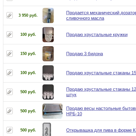
Продается механический дозато
3 950 руб.
сливочного масла
Продаю хрустальные кружки
100 руб.
Продаю 3 бидона
150 руб.
Продаю хрустальные стаканы 1
100 руб.
Продаю хрустальные стаканы 12
500 руб.
штук
Продаю весы настольные быто
500 руб.
НРБ-10
Открывашка для пива в форме К
500 руб.