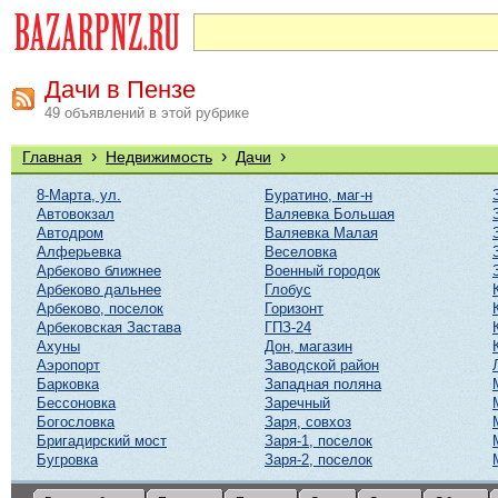
Дачи в Пензе
49 объявлений в этой рубрике
›
›
›
Главная
Недвижимость
Дачи
8-Марта, ул.
Буратино, маг-н
Автовокзал
Валяевка Большая
Автодром
Валяевка Малая
Алферьевка
Веселовка
Арбеково ближнее
Военный городок
Арбеково дальнее
Глобус
Арбеково, поселок
Горизонт
Арбековская Застава
ГПЗ-24
Ахуны
Дон, магазин
Аэропорт
Заводской район
Барковка
Западная поляна
Бессоновка
Заречный
Богословка
Заря, совхоз
Бригадирский мост
Заря-1, поселок
Бугровка
Заря-2, поселок