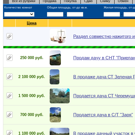
Все из рубрики
Продажа
Покупка
Сдаю
Сниму
Обмен
Количество комнат
Общая площадь, от-до кв.м.
Жилая площадь, от-до
-
-
Цена
Раздел совместно нажитого 
Продам дачу в СНТ "Приелан
250 000 руб.
В продаже дача СТ Зеленая 
2 100 000 руб.
Продается дача СТ Черемушк
1 500 000 руб.
Продается дача в С/Т "Заря"
700 000 руб.
В продаже дачный участок в
1 100 000 руб.