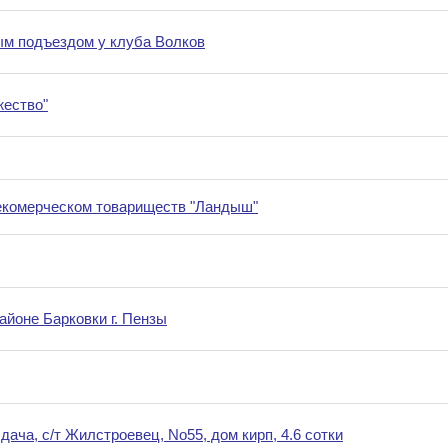
ым подъездом у клуба Волков
жество"
екомерческом товариществ "Ландыш"
йоне Барковки г. Пензы
дача, с/т Жилстроевец, No55, дом кирп, 4.6 сотки