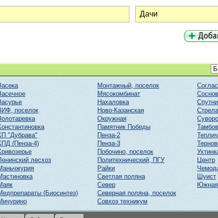
Засека
Монтажный, поселок
Соглас
Засечное
Мясокомбинат
Соснов
Засурье
Нахаловка
Спутни
ЗИФ, поселок
Ново-Казанская
Стрел
Золотаревка
Окружная
Суворо
Константиновка
Памятник Победы
Тамбов
КП "Дубрава"
Пенза-2
Тепли
КПД (Пенза-4)
Пенза-3
Тернов
Кривозерье
Побочино, поселок
Ухтинк
Ленинский лесхоз
Политехнический, ПГУ
Центр
Маньчжурия
Райки
Чемод
Мастиновка
Светлая поляна
Шуист
Маяк
Север
Южная
Медпрепараты (Биосинтез)
Северная поляна, поселок
Мичурино
Совхоз техникум