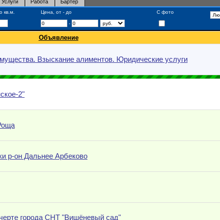
Услуги
Работа
Бартер
 кв.м.
Цена, от - до
С фото
-
Объявление
имущества. Взыскание алиментов. Юридические услуги
ское-2"
Роща
и р-он Дальнее Арбеково
 черте города CHT "Вишёневый сад"