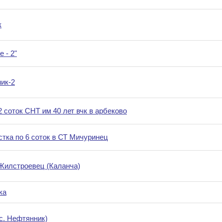
к
 - 2"
ик-2
 соток СНТ им 40 лет вчк в арбеково
тка по 6 соток в СТ Мичуринец
Жилстроевец (Каланча)
ка
с. Нефтянник)