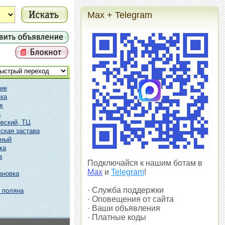
Max + Telegram
ие
ка
к
а
вский, ТЦ
ская застава
чный
ка
а
Подключайся к нашим ботам в
Max
и
Telegram
!
ановка
· Служба поддержки
 поляна
· Оповещения от сайта
· Ваши объявления
· Платные коды