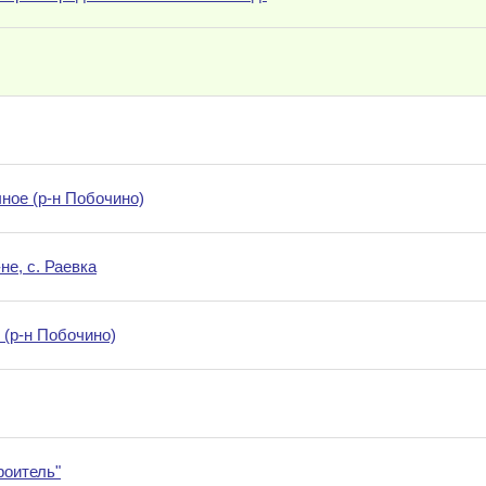
ное (р-н Побочино)
е, с. Раевка
(р-н Побочино)
роитель"