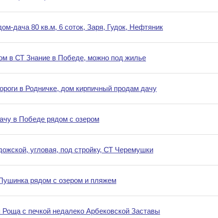
ом-дача 80 кв.м, 6 соток, Заря, Гудок, Нефтяник
м в СТ Знание в Победе, можно под жилье
дороги в Родничке, дом кирпичный продам дачу
ачу в Победе рядом с озером
ожской, угловая, под стройку, СТ Черемушки
Пушинка рядом с озером и пляжем
я Роща с печкой недалеко Арбековской Заставы