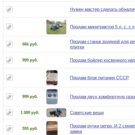
Нужен мастер сделать обналич
Продаю минитрактор 5 л. с. с 
Продам станок водяной для ре
666 руб.
плитки
Продам бойлер косвенного наг
999 руб.
Продам блок питания СССР
Продам двух комфортную газо
999 руб.
Советские вещи
1 000 руб.
Продам ручки ретро. И 2 секре
555 руб.
замка