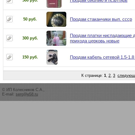
Продам библию и псалтирь
500 руб.
Продам стаканчики вып. ссср
50 руб.
Продам платки ниспадающие 
300 руб.
прихода церковь новые
Продам кабель сетевой 1.5-1.8
150 руб.
К странице:
1
,
2
,
3
следующ
© ИП Колесников С.А.,
E-mail:
serg@e58.ru