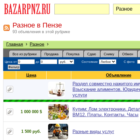
Разное в Пензе
93 объявления в этой рубрике
›
›
Главная
Разное
Все из рубрики
Продажа
Покупка
Сдаю
Сниму
Обмен
Цена от
до
Состояние
С фото
Цена
Объявление
Раздел совместно нажитого им
Взыскание алиментов. Юридич
услуги
Купим: Лом электроники. Детал
1 000 000 $
ВМ12. Платы. Контакты. Часы
Разные виды услуг
1 500 руб.