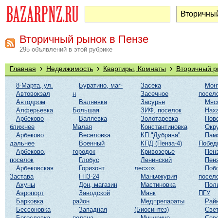
Вторичный рынок в Пензе
295 объявлений в этой рубрике
›
›
›
Главная
Недвижимость
Квартиры, Комнаты
Вторичный р
8-Марта, ул.
Буратино, маг-
Засека
Мон
Автовокзал
н
Засечное
посел
Автодром
Валяевка
Засурье
Мяс
Алферьевка
Большая
ЗИФ, поселок
Нах
Арбеково
Валяевка
Золотаревка
Нов
ближнее
Малая
Константиновка
Окр
Арбеково
Веселовка
КП "Дубрава"
Пам
дальнее
Военный
КПД (Пенза-4)
Побед
Арбеково,
городок
Кривозерье
Пенз
поселок
Глобус
Ленинский
Пенз
Арбековская
Горизонт
лесхоз
Поб
Застава
ГПЗ-24
Маньчжурия
посел
Ахуны
Дон, магазин
Мастиновка
Пол
Аэропорт
Заводской
Маяк
ПГУ
Барковка
район
Медпрепараты
Рай
Бессоновка
Западная
(Биосинтез)
Све
Богословка
поляна
Мичурино
Сев