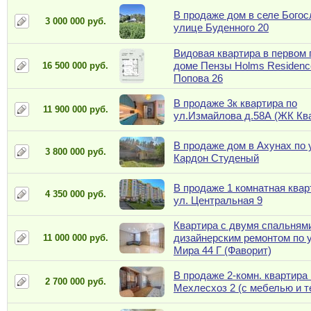
B продаже дом в селе Богос
3 000 000 руб.
улице Буденного 20
Видовая квартира в первом
доме Пензы Holms Residence
16 500 000 руб.
Попова 26
В продаже 3к квартира по
11 900 000 руб.
ул.Измайлова д.58А (ЖК Ква
В продаже дом в Ахунах по 
3 800 000 руб.
Кардон Студеный
В продаже 1 комнатная квар
4 350 000 руб.
ул. Центральная 9
Квартира с двумя спальням
дизайнерским ремонтом по 
11 000 000 руб.
Мира 44 Г (Фаворит)
В продаже 2-комн. квартира 
2 700 000 руб.
Мехлесхоз 2 (с мебелью и т