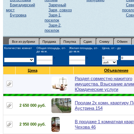
Бригадирский
Заречный
Сев
мост
Заря, совхоз
посел
Бугровка
Заря-1,
Сов
поселок
Заря-2,
поселок
Все из рубрики
Продажа
Покупка
Сдаю
Сниму
Обмен
Количество комнат
Общая площадь, от-
Жилая площадь, от-
Цена, от - до
до кв.м.
до кв.м.
-
-
-
Цена
Объявление
Раздел совместно нажитого
имущества. Взыскание алим
Юридические услуги
Продам 2х комн. квартиру П
2 650 000 руб.
Аустрина 154
В продаже 1 комнатная квар
2 950 000 руб.
Чехова 46