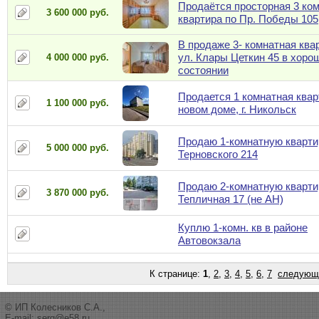
Продаётся просторная 3 ко
3 600 000 руб.
квартира по Пр. Победы 105
В продаже 3- комнатная ква
ул. Клары Цеткин 45 в хоро
4 000 000 руб.
состоянии
Продается 1 комнатная квар
1 100 000 руб.
новом доме, г. Никольск
Продаю 1-комнатную квартир
5 000 000 руб.
Терновского 214
Продаю 2-комнатную квартир
3 870 000 руб.
Тепличная 17 (не АН)
Куплю 1-комн. кв в районе
Автовокзала
К странице:
1
,
2
,
3
,
4
,
5
,
6
,
7
следующ
© ИП Колесников С.А.,
E-mail:
serg@e58.ru