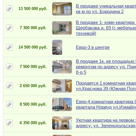
В продаже уникальная кварт
13 500 000 руб.
кв м по ул. Бородина 2
В продаже 1- комн квартира 
Щербакова д. 69 (с мебелью
7 300 000 руб.
техникой)
Евро-3 в центре
14 500 000 руб.
В продаже 1к. кв площадью 
ремонтом по адресу ул. Пр
7 500 000 руб.
б-р 5
Продается 1 комнатная квар
2 650 000 руб.
ул.Краснова 39 (Южная Пол
Евро-4 комнатная квартира 
8 500 000 руб.
квартала Норвуд ул.Измайл
Уютная квартира на первом 
6 350 000 руб.
адресу: ул. Зеленодольская