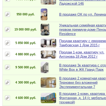
Ладожской 146
В продаже ОК по ул. Ленина
950 000 руб.
Уникальная семейная кварт
первом премиум-доме Пенз
19 000 000 руб.
Residence
Продам квартиру с еврорем
5 850 000 руб.
Тамбовская,1 Дом 2015 г
Продам 1-ком. квартиру ул.
4 880 000 руб.
Антонова,18 Дом 2012 г
В продаже 3к квартира с от
9 500 000 руб.
White Box в ЖК Гранд Парк
В продаже 2 комнатная квар
Терновке без вложений
4 300 000 руб.
Экспериментальная 7
В продаже 1-комн. квартира 
Фонтанная, д. 14 (с мебелью
4 600 000 руб.
техникой)