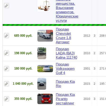
имущества.
Взыскание
алиментов.
Юридические
услуги
Продаю
Chevrolet
685 000 руб.
2012
3
208 
Cruze 1.8
Автомат
Продаю
LADA (ВАЗ)
198 000 руб.
2010
2
257 
Kalina 111740
Продаю
Volkswagen
180 000 руб.
2001
3
271 
Golf 4
Продаю Kia
1 040 000 руб.
2015
2
195 
Rio
Продаю Kia
Picanto
355 000 руб.
2010
3
151 
рестайлинг