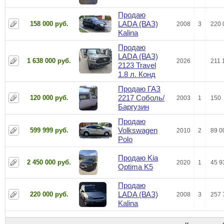
Продаю
LADA (ВАЗ)
158 000 руб.
2008
3
220 
Kalina
Продаю
LADA (ВАЗ)
1 638 000 руб.
2026
211 
2123 Travel
1.8 л. Конд
Продаю ГАЗ
2217 Соболь/
120 000 руб.
2003
1
150
Баргузин
Продаю
Volkswagen
599 999 руб.
2010
2
89 0
Polo
Продаю Kia
2 450 000 руб.
2020
1
45 9
Optima K5
Продаю
LADA (ВАЗ)
220 000 руб.
2008
3
257 
Kalina