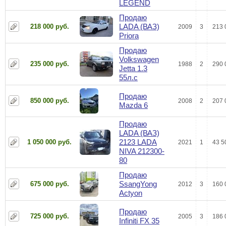
LEGEND
Продаю
LADA (ВАЗ)
218 000 руб.
2009
3
213 
Priora
Продаю
Volkswagen
235 000 руб.
1988
2
290 
Jetta 1.3
55л.с
Продаю
850 000 руб.
2008
2
207 
Mazda 6
Продаю
LADA (ВАЗ)
2123 LADA
1 050 000 руб.
2021
1
43 5
NIVA 212300-
80
Продаю
SsangYong
675 000 руб.
2012
3
160 
Actyon
Продаю
725 000 руб.
2005
3
186 
Infiniti FX 35