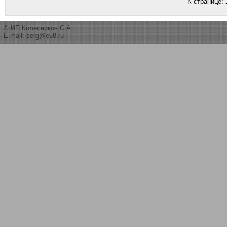
К странице:
© ИП Колесников С.А.,
E-mail:
serg@e58.ru