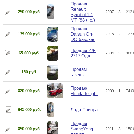
Продаю
Renault
250 000 руб.
2007
3
212 
Symbol 1.4
МТ (98 л.с.)
Продаю
Datsun On-
139 000 руб.
2015
2
127 
DO базовая
Продаю ИЖ
65 000 руб.
2004
3
300 
2717 Ода
Продам
150 руб.
газель
Продаю
820 000 руб.
2009
1
74 0
Honda Insight
Лада Приора
645 000 руб.
Продаю
SsangYong
850 000 руб.
2011
3
150 