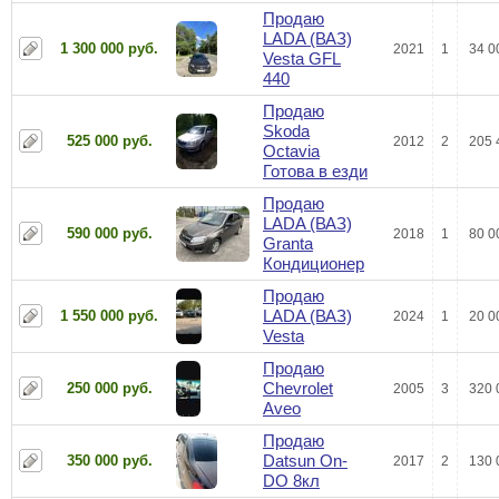
Продаю
LADA (ВАЗ)
1 300 000 руб.
2021
1
34 0
Vesta GFL
440
Продаю
Skoda
525 000 руб.
2012
2
205 
Octavia
Готова в езди
Продаю
LADA (ВАЗ)
590 000 руб.
2018
1
80 0
Granta
Кондиционер
Продаю
LADA (ВАЗ)
1 550 000 руб.
2024
1
20 0
Vesta
Продаю
Chevrolet
250 000 руб.
2005
3
320 
Aveo
Продаю
Datsun On-
350 000 руб.
2017
2
130 
DO 8кл