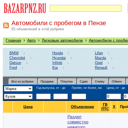
Автомобили с пробегом в Пензе
65 объявлений в этой рубрике
›
›
›
Главная
Авто
Легковые автомобили
Автомобили с пробе
BMW
Honda
Lifan
1
2
1
Chevrolet
Hyundai
Mazda
7
2
2
Datsun
Infiniti
Opel
2
1
3
Ford
Kia
Renault
2
7
4
Все из рубрики
Продажа
Покупка
Сдаю
Сниму
Обмен
Год выпуска, от - до
Пробег, не более, км.
Цена, от - до
-
-
ГВ
Цена
Объявление
Х
Про
ПТС
Раздел
совместно
нажитого