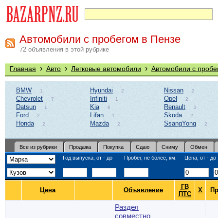
Автомобили с пробегом в Пензе
72 объявления в этой рубрике
›
›
›
Главная
Авто
Легковые автомобили
Автомобили с пробе
BMW
Hyundai
Nissan
1
2
2
Chevrolet
Infiniti
Opel
7
1
2
Datsun
Kia
Renault
1
6
3
Ford
Lifan
Skoda
2
1
2
Honda
Mazda
SsangYong
2
2
2
Все из рубрики
Продажа
Покупка
Сдаю
Сниму
Обмен
Год выпуска, от - до
Пробег, не более, км.
Цена, от - до
-
-
ГВ
Цена
Объявление
Х
Пр
ПТС
Раздел
совместно