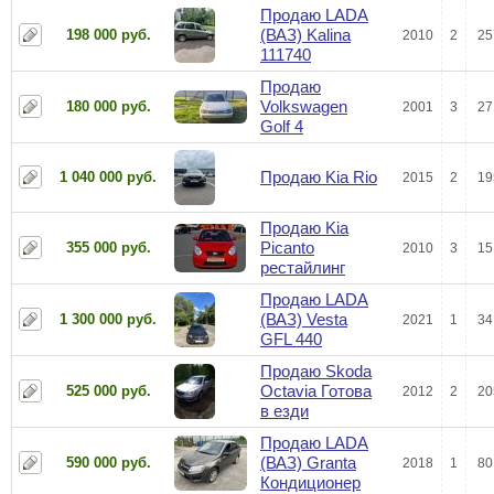
Продаю LADA
(ВАЗ) Kalina
198 000 руб.
2010
2
25
111740
Продаю
Volkswagen
180 000 руб.
2001
3
27
Golf 4
Продаю Kia Rio
1 040 000 руб.
2015
2
19
Продаю Kia
Picanto
355 000 руб.
2010
3
15
рестайлинг
Продаю LADA
(ВАЗ) Vesta
1 300 000 руб.
2021
1
34
GFL 440
Продаю Skoda
Octavia Готова
525 000 руб.
2012
2
20
в езди
Продаю LADA
(ВАЗ) Granta
590 000 руб.
2018
1
80
Кондиционер