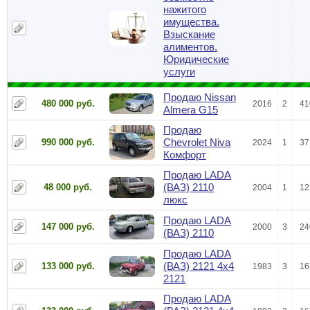
нажитого
имущества.
Взыскание
алиментов.
Юридические
услуги
Продаю Nissan
480 000 руб.
2016
2
41
Almera G15
Продаю
Chevrolet Niva
990 000 руб.
2024
1
37
Комфорт
Продаю LADA
(ВАЗ) 2110
48 000 руб.
2004
1
12
люкс
Продаю LADA
147 000 руб.
2000
3
24
(ВАЗ) 2110
Продаю LADA
(ВАЗ) 2121 4x4
133 000 руб.
1983
3
16
2121
Продаю LADA