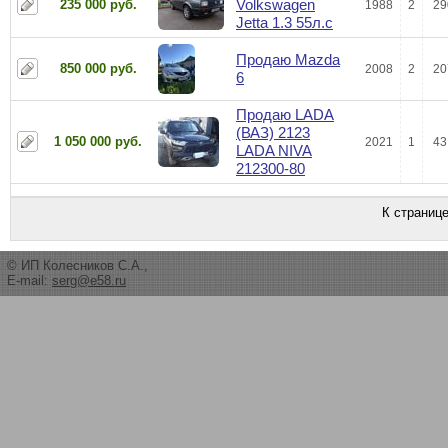
Volkswagen
235 000 руб.
1988
2
29
Jetta 1.3 55л.с
Продаю Mazda
850 000 руб.
2008
2
20
6
Продаю LADA
(ВАЗ) 2123
1 050 000 руб.
2021
1
43
LADA NIVA
212300-80
К страниц
© ИП Колесников С.А.,
E-mail:
serg@e58.ru