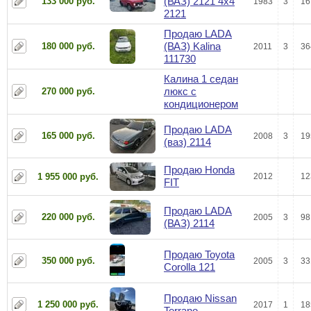
(ВАЗ) 2121 4x4
133 000 руб.
1983
3
16
2121
Продаю LADA
(ВАЗ) Kalina
180 000 руб.
2011
3
36
111730
Калина 1 седан
люкс с
270 000 руб.
кондиционером
Продаю LADA
165 000 руб.
2008
3
19
(ваз) 2114
Продаю Honda
1 955 000 руб.
2012
12
FIT
Продаю LADA
220 000 руб.
2005
3
98
(ВАЗ) 2114
Продаю Toyota
350 000 руб.
2005
3
33
Corolla 121
Продаю Nissan
1 250 000 руб.
2017
1
18
Terrano