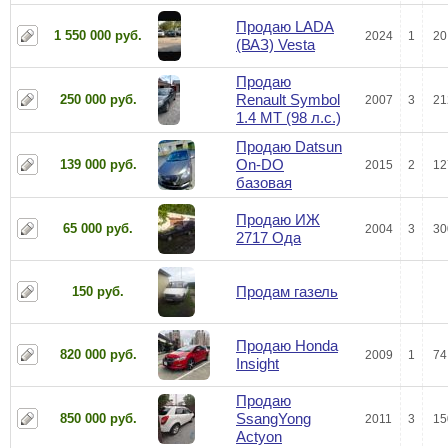
Продаю LADA
1 550 000 руб.
2024
1
20
(ВАЗ) Vesta
Продаю
Renault Symbol
250 000 руб.
2007
3
21
1.4 МТ (98 л.с.)
Продаю Datsun
On-DO
139 000 руб.
2015
2
12
базовая
Продаю ИЖ
65 000 руб.
2004
3
30
2717 Ода
Продам газель
150 руб.
Продаю Honda
820 000 руб.
2009
1
74
Insight
Продаю
SsangYong
850 000 руб.
2011
3
15
Actyon