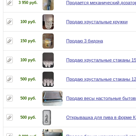
Продается механический дозато
3 950 руб.
Продаю хрустальные кружки
100 руб.
Продаю 3 бидона
150 руб.
Продаю хрустальные стаканы 1
100 руб.
Продаю хрустальные стаканы 12
500 руб.
Продаю весы настольные бытов
500 руб.
Открывашка для пива в форме К
500 руб.