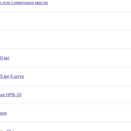
р для сливочного масла
50 мл
5 мл 6 штук
ые НРБ-10
оня