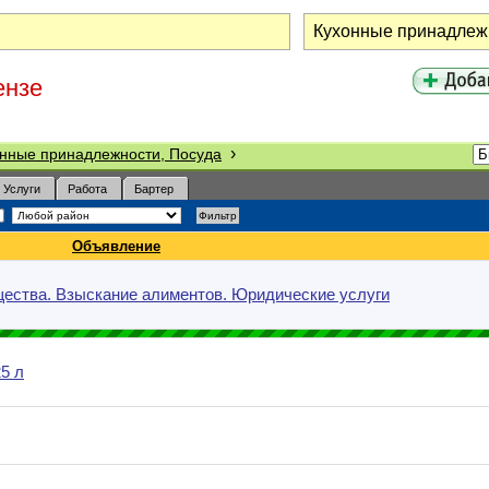
ензе
›
нные принадлежности, Посуда
Услуги
Работа
Бартер
Объявление
щества. Взыскание алиментов. Юридические услуги
5 л