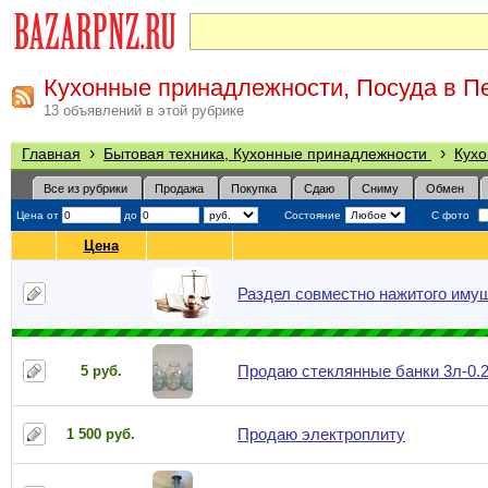
Кухонные принадлежности, Посуда в П
13 объявлений в этой рубрике
›
›
Главная
Бытовая техника, Кухонные принадлежности
Кухо
Все из рубрики
Продажа
Покупка
Сдаю
Сниму
Обмен
Цена от
до
Состояние
С фото
Цена
Раздел совместно нажитого иму
Продаю стеклянные банки 3л-0.2
5 руб.
Продаю электроплиту
1 500 руб.