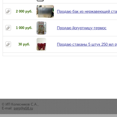
Продаю бак из нержавеющей ста
2 000 руб.
Продаю йогуртницу-термос
1 000 руб.
Продаю стаканы 5 штук 250 мл 
30 руб.
© ИП Колесников С.А.,
E-mail:
serg@e58.ru