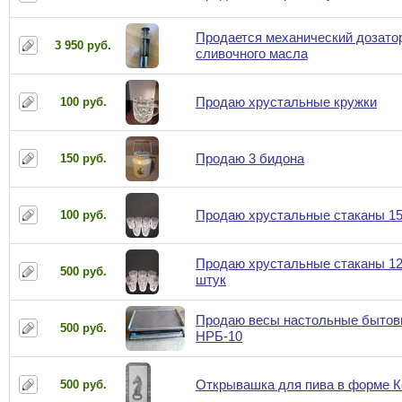
Продается механический дозато
3 950 руб.
сливочного масла
Продаю хрустальные кружки
100 руб.
Продаю 3 бидона
150 руб.
Продаю хрустальные стаканы 1
100 руб.
Продаю хрустальные стаканы 12
500 руб.
штук
Продаю весы настольные быто
500 руб.
НРБ-10
Открывашка для пива в форме К
500 руб.