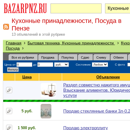
Кухонные принадлежности, Посуда в
Пензе
13 объявлений в этой рубрике
›
›
Главная
Бытовая техника, Кухонные принадлежности
Кухо
›
Посуда
Все из рубрики
Продажа
Покупка
Сдаю
Сниму
Обмен
Цена от
до
Состояние
С фото
Цена
Объявление
Раздел совместно нажитого иму
Взыскание алиментов. Юридиче
услуги
Продаю стеклянные банки 3л-0.2
5 руб.
Продаю электроплиту
1 500 руб.