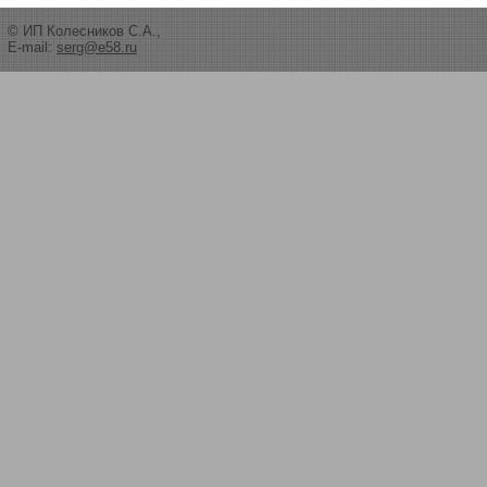
© ИП Колесников С.А.,
E-mail:
serg@e58.ru